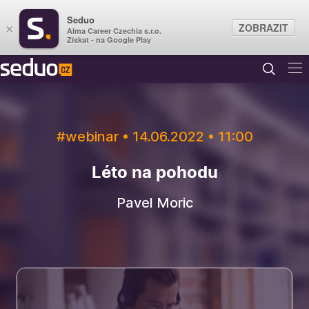
Seduo
ZOBRAZIT
×
Alma Career Czechia s.r.o.
Získat - na Google Play
#webinar • 14.06.2022 • 11:00
Léto na pohodu
Pavel Moric