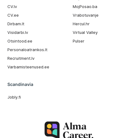
CV.lv
MojPosao.ba
CV.ee
Vrabotuvanje
Dirbam.It
Hercul.hr
Visidarbi.lv
Virtual Valley
Otsintood.ee
Pulser
Personaloatrankos.lt
Recruitment.lv
Varbamisteenused.ee
Scandinavia
Jobly.fi