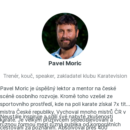
Pavel Moric
Trenér, kouč, speaker, zakladatel klubu Karatevision
Pavel Moric je úspěšný lektor a mentor na české
scéně osobního rozvoje. Kromě toho vzešel ze
sportovního prostředí, kde na poli karate získal 7x titul
mistra České republiky. Vychoval mnoho mistrů ČR v
Neustále inspiruje a sdílí své nabyté zkušenosti
karate. Je velkým příznivcem sebeobjevování a
různou formou mezi různá publika od korporátních
cestování za poznáním. Absolvoval přes 400