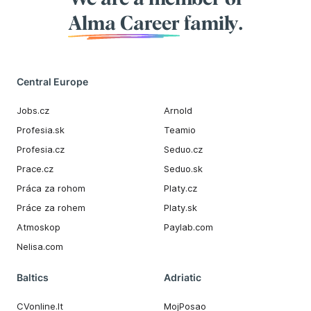
Alma Career
family.
Central Europe
Jobs.cz
Arnold
Profesia.sk
Teamio
Profesia.cz
Seduo.cz
Prace.cz
Seduo.sk
Práca za rohom
Platy.cz
Práce za rohem
Platy.sk
Atmoskop
Paylab.com
Nelisa.com
Baltics
Adriatic
CVonline.lt
MojPosao