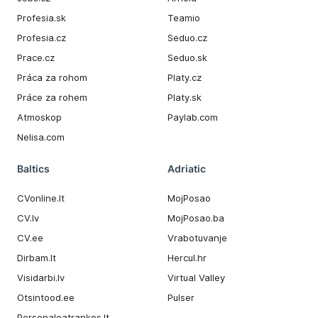
Profesia.sk
Teamio
Profesia.cz
Seduo.cz
Prace.cz
Seduo.sk
Práca za rohom
Platy.cz
Práce za rohem
Platy.sk
Atmoskop
Paylab.com
Nelisa.com
Baltics
Adriatic
CVonline.lt
MojPosao
CV.lv
MojPosao.ba
CV.ee
Vrabotuvanje
Dirbam.It
Hercul.hr
Visidarbi.lv
Virtual Valley
Otsintood.ee
Pulser
Personaloatrankos.lt