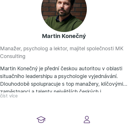
Martin Konečný
Manažer, psycholog a lektor, majitel společnosti MK
Consulting
Martin Konečný je přední českou autoritou v oblasti
situačního leadershipu a psychologie vyjednávání.
Dlouhodobě spolupracuje s top manažery, klíčovými
zaměstnanci a talenty největších českých i
číst více
nadnárodních společností. Dlouholeté praktické
zkušenosti z oblasti vedení týmů, obchodu a
vyjednávání využívá v své lektorské a koučovací
profesi. Působí také jako externí lektor na VŠE a v