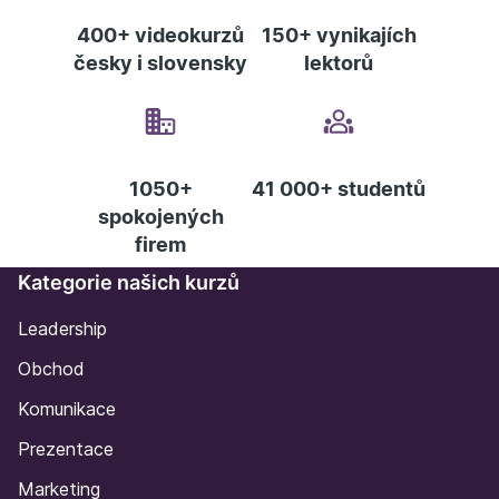
MBA programech.
400+ videokurzů
150+ vynikajích
česky i slovensky
lektorů
1050+
41 000+ studentů
spokojených
firem
Kategorie našich kurzů
Leadership
Obchod
Komunikace
Prezentace
Marketing