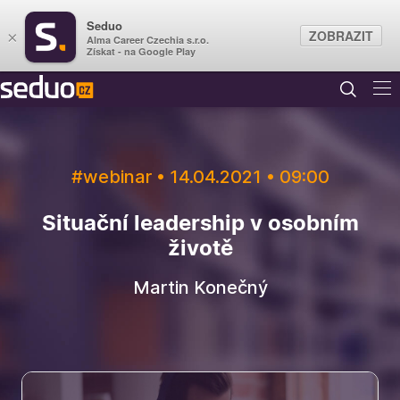
Seduo
ZOBRAZIT
×
Alma Career Czechia s.r.o.
Získat - na Google Play
#webinar • 14.04.2021 • 09:00
Situační leadership v osobním
životě
Martin Konečný