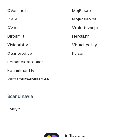
CVonline.lt
MojPosao
CV.lv
MojPosao.ba
CV.ee
Vrabotuvanje
Dirbam.It
Hercul.hr
Visidarbi.lv
Virtual Valley
Otsintood.ee
Pulser
Personaloatrankos.lt
Recruitment.lv
Varbamisteenused.ee
Scandinavia
Jobly.fi