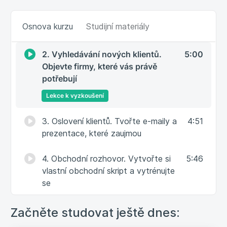
1. Analýza konkurence. Využijte AI
4:52
Osnova kurzu
Studijní materiály
pro rychlý průzkum trhu
2. Vyhledávání nových klientů.
5:00
Objevte firmy, které vás právě
potřebují
Lekce k vyzkoušení
3. Oslovení klientů. Tvořte e-maily a
4:51
prezentace, které zaujmou
4. Obchodní rozhovor. Vytvořte si
5:46
vlastní obchodní skript a vytrénujte
se
5. Záznam schůzky bez psaní.
4:37
Začněte studovat ještě dnes:
Shrňte si schůzku bez pročítání