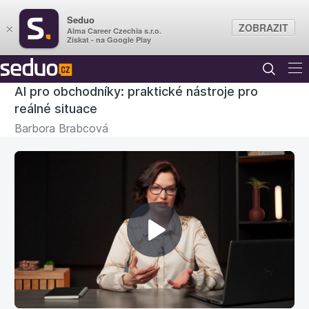
Seduo
ZOBRAZIT
×
Alma Career Czechia s.r.o.
Získat - na Google Play
AI pro obchodníky: praktické nástroje pro
reálné situace
Barbora Brabcová
Přehrát
video