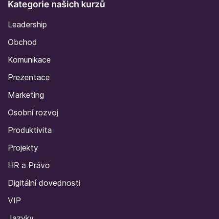
11. Desatero AI pro obchodníky.
3:12
Kategorie našich kurzů
Zapojte AI jako svého parťáka
Leadership
12. Závěrečný test
Obchod
Komunikace
Prezentace
Marketing
Osobní rozvoj
Produktivita
Projekty
HR a Právo
Digitální dovednosti
VIP
Jazyky