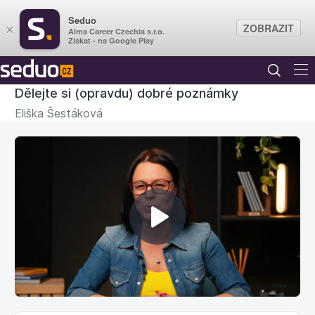
Seduo
ZOBRAZIT
×
Alma Career Czechia s.r.o.
Získat - na Google Play
Dělejte si (opravdu) dobré poznámky
Eliška Šestáková
Přehrát
video