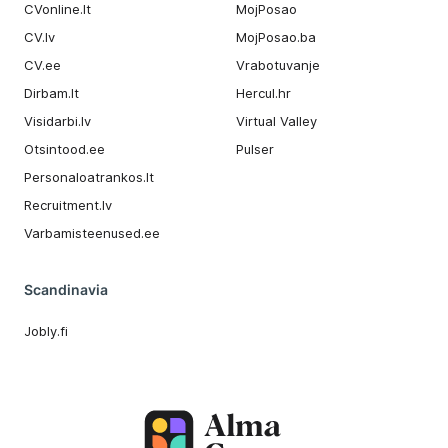
CVonline.lt
MojPosao
CV.lv
MojPosao.ba
CV.ee
Vrabotuvanje
Dirbam.It
Hercul.hr
Visidarbi.lv
Virtual Valley
Otsintood.ee
Pulser
Personaloatrankos.lt
Recruitment.lv
Varbamisteenused.ee
Scandinavia
Jobly.fi