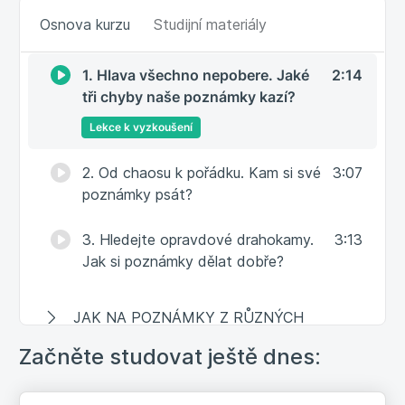
JAK SI DĚLAT NACHYTŘOVACÍ
Osnova kurzu
Studijní materiály
POZNÁMKY
1. Hlava všechno nepobere. Jaké
2:14
tři chyby naše poznámky kazí?
Lekce k vyzkoušení
2. Od chaosu k pořádku. Kam si své
3:07
poznámky psát?
3. Hledejte opravdové drahokamy.
3:13
Jak si poznámky dělat dobře?
JAK NA POZNÁMKY Z RŮZNÝCH
ZDROJŮ
Začněte studovat ještě dnes:
JAK SI DĚLAT UŽITEČNÉ POZNÁMKY