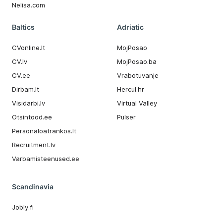
Nelisa.com
Baltics
Adriatic
CVonline.lt
MojPosao
CV.lv
MojPosao.ba
CV.ee
Vrabotuvanje
Dirbam.It
Hercul.hr
Visidarbi.lv
Virtual Valley
Otsintood.ee
Pulser
Personaloatrankos.lt
Recruitment.lv
Varbamisteenused.ee
Scandinavia
Jobly.fi