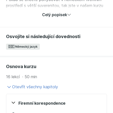
prostředí s větší suverenitou, tak jste v našem kurzu
správně.
Celý popisek
V kurzu se naučíte:
Seriózní slovní zásobu užívanou v korespondenci a
Osvojíte si následující dovednosti
emailingu
Často užívané a zároveň očekávané fráze
🇩🇪 Německý jazyk
Správnému rozvržení obchodního dopisu podle
závazných norem
Související slovní zásobě
Osnova kurzu
Možnostem, jak správně oslovit adresáta
Jak bezchybně uvést záležitost
16 lekcí · 50 min
Jak se řádně rozloučit
Pochopíte vybrané gramatické jevy spojené s
Otevřít všechny kapitoly
užíváním v korespondenci
Kurz je určený pro:
Firemní korespondence
Pracovníky ve firmách vlastněných kapitálem z