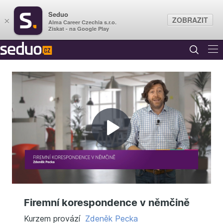
Seduo
ZOBRAZIT
×
Alma Career Czechia s.r.o.
Získat - na Google Play
Přehrát
video
Firemní korespondence v němčině
Kurzem provází
Zdeněk Pecka