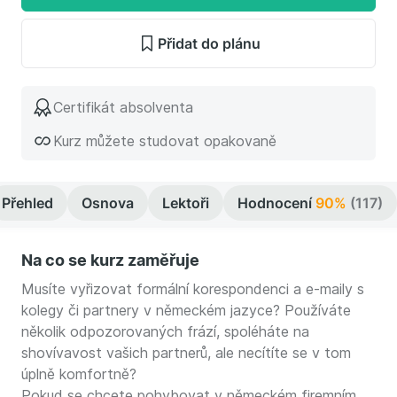
Přidat do plánu
Certifikát absolventa
Kurz můžete studovat opakovaně
Přehled
Osnova
Lektoři
Hodnocení
90%
(117)
Na co se kurz zaměřuje
Musíte vyřizovat formální korespondenci a e-maily s
kolegy či partnery v německém jazyce? Používáte
několik odpozorovaných frází, spoléháte na
shovívavost vašich partnerů, ale necítíte se v tom
úplně komfortně?
Pokud se chcete pohybovat v německém firemním