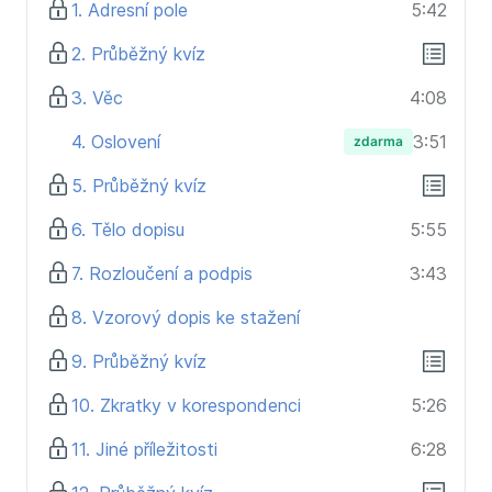
1. Adresní pole
5:42
německy mluvících zemí
Studenty a pracovníky komunikující často s
2. Průběžný kvíz
partnery z německy mluvících firem
3. Věc
4:08
Mírně pokročilé studenty
Každého, kdo se chce přiučit novým
4. Oslovení
3:51
zdarma
dovednostem v němčině
5. Průběžný kvíz
6. Tělo dopisu
5:55
7. Rozloučení a podpis
3:43
8. Vzorový dopis ke stažení
9. Průběžný kvíz
10. Zkratky v korespondenci
5:26
11. Jiné příležitosti
6:28