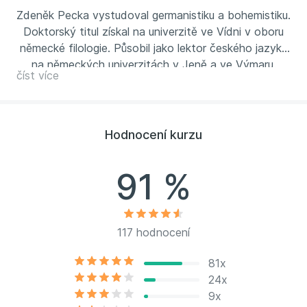
Zdeněk Pecka vystudoval germanistiku a bohemistiku.
Doktorský titul získal na univerzitě ve Vídni v oboru
německé filologie. Působil jako lektor českého jazyka
na německých univerzitách v Jeně a ve Výmaru.
číst více
Přednáší německy psanou literaturu, textové
disciplíny a rétoriku v němčině na Jihočeské univerzitě
v Českých Budějovicích, spolupracuje s regionálními
médii a ve výuce uplatňuje vlastní bohaté zkušenosti.
Hodnocení kurzu
Dlouholetý pedagog a lektor. Provozuje také svou
soukromou lektorskou praxi pod hlavičkou
91 %
Studio Southwind
.
117 hodnocení
81x
24x
9x