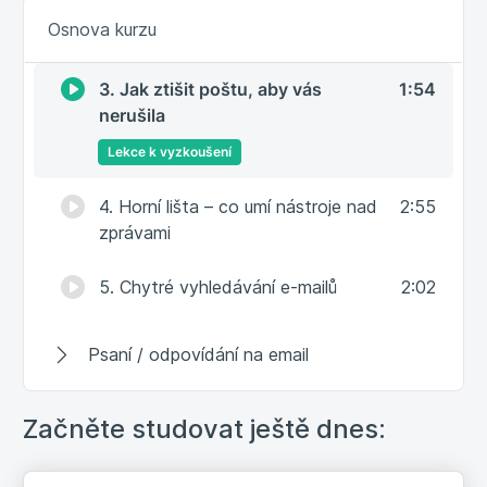
2. Rychlý přehled rozhraní – co kde
3:41
Osnova kurzu
najdu
3. Jak ztišit poštu, aby vás
1:54
nerušila
Lekce k vyzkoušení
4. Horní lišta – co umí nástroje nad
2:55
zprávami
5. Chytré vyhledávání e-mailů
2:02
Psaní / odpovídání na email
Organizace pošty
Začněte studovat ještě dnes:
Nastavení a finty