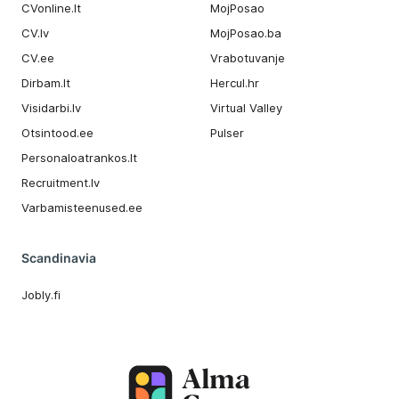
CVonline.lt
MojPosao
CV.lv
MojPosao.ba
CV.ee
Vrabotuvanje
Dirbam.It
Hercul.hr
Visidarbi.lv
Virtual Valley
Otsintood.ee
Pulser
Personaloatrankos.lt
Recruitment.lv
Varbamisteenused.ee
Scandinavia
Jobly.fi