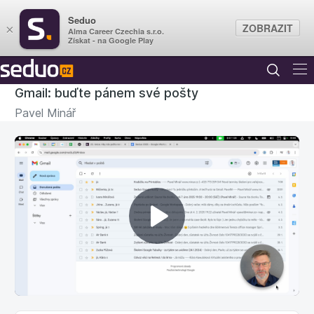
Seduo
ZOBRAZIT
×
Alma Career Czechia s.r.o.
Získat - na Google Play
Gmail: buďte pánem své pošty
Pavel Minář
Přehrát
Základy
video
1. Gmail všude s vámi – na webu,
0:55
mobilu i tabletu