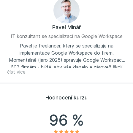
Pavel Minář
IT konzultant se specializací na Google Workspace
Pavel je freelancer, který se specializuje na
implementace Google Workspace do firem.
Momentálně (jaro 2025) spravuje Google Workspace
603 firmám - hlídá, aby vše klapalo a zároveň školí
číst více
zaměstnance těchto firem, aby dokázali vytěžit
maximum z Gmailu, Google Kalendáře, Disku a dalších
aplikací z balíku Google Workspace. Má za sebou 771
školení a jeho kurzy prošlo 7492 účastníků. Více se o
Hodnocení kurzu
Pavlovi dozvíte na
www.minar.cz
.
96 %