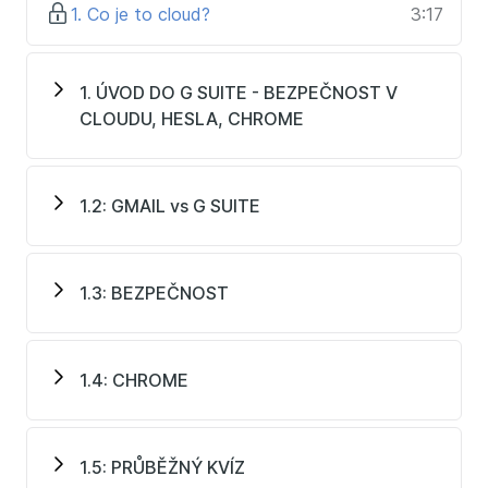
1. Co je to cloud?
3:17
Jak vypíchnout díky Prioritní poště emaily, které
nesmí zapadnout
Jak automaticky označovat emaily, které jsou pro
1. ÚVOD DO G SUITE - BEZPEČNOST V
vás důležité (např. od šéfa, manželky nebo VIP
CLOUDU, HESLA, CHROME
klienta).
Jak funguje tzv. Zero inbox - vyřízené emaily
nemusí strašit v doručené poště
Jak pracovat s Gmailem bez internetu
1.2: GMAIL vs G SUITE
Google Disk
Jak používat Google Disk jako úložiště vašich dat
1.3: BEZPEČNOST
Sdílet dokumenty a složky na Google Disku
Spolupracovat s více uživateli na jednom
dokumentu v reálném čase
1.4: CHROME
Používat historii dokumentů, komentáře a návrhy
změn
Konvertovat dokumenty z/do MS Office (DOCX,
1.5: PRŮBĚŽNÝ KVÍZ
XLSX, PPTX)