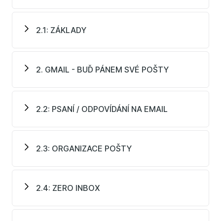
Jak pracovat s Google Diskem a dokumenty bez
připojení k internetu
2.1: ZÁKLADY
Google kalendář
Jak používat Google Kalendáře k plánování času
Jak organizovat schůzky tak, že na jedno kliknutí
2. GMAIL - BUĎ PÁNEM SVÉ POŠTY
zjistíte, kdy mají kolegové čas
Jak používat Google Kalendář nejen v práci, ale i v
soukromí (školní akce dětí, kroužky, …)
2.2: PSANÍ / ODPOVÍDÁNÍ NA EMAIL
Jak využít kalendář jako úkolovník
Jak zvládnout návyky (odnaučení kouření,
pravidelný sport, …).
2.3: ORGANIZACE POŠTY
Po absolvování tohoto kurzu byste měli mít dobrý
přehled o tom, jak Vám mohou být ku prospěchu G
Suite a jak používat základní aplikace, které jsou
2.4: ZERO INBOX
jejich součástí, skutečně efektivně.