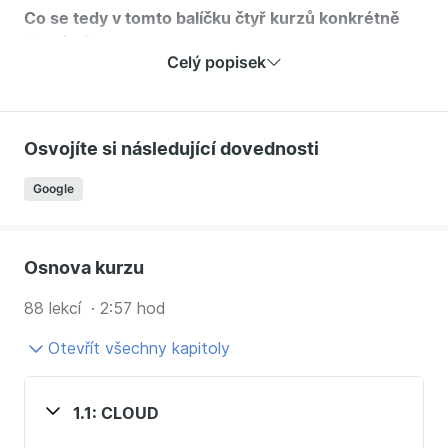
Co se tedy v tomto balíčku čtyř kurzů konkrétně
dozvíte?
Celý popisek
G Suite:
Co je cloud? Jaké má výhody a nevýhody.
Jaký je rozdíl mezi Google účtem zdarma (Gmail) a
Osvojíte si následující dovednosti
placeným (G Suite).
Google
Zdali je možné používat Google Workspace ve
firmě.
Rozdíly mezi Google Workspace Basic a Business.
Jak ukládat data do cloudu, aby to bylo
Osnova kurzu
bezpečné.
88 lekcí · 2:57 hod
Jak si správně nastavit Chrome, aby se vám s
Google účtem dobře pracovalo.
Otevřít všechny kapitoly
Gmail
1.1: CLOUD
Jak pracovat se štítky a vnořenými štítky, abyste
měli v emailech pořádek