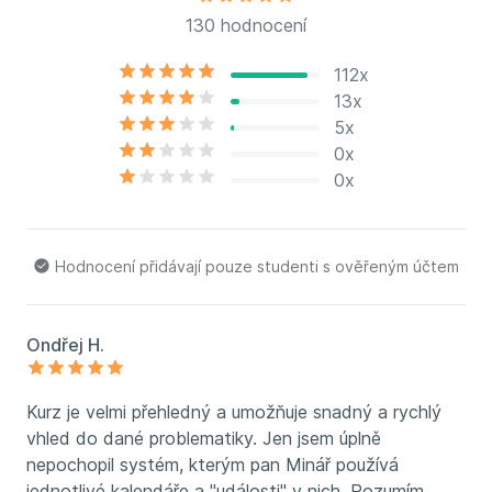
130 hodnocení
112x
13x
5x
0x
0x
Hodnocení přidávají pouze studenti s ověřeným účtem
Ondřej H.
Kurz je velmi přehledný a umožňuje snadný a rychlý
vhled do dané problematiky. Jen jsem úplně
nepochopil systém, kterým pan Minář používá
jednotlivé kalendáře a "události" v nich. Rozumím