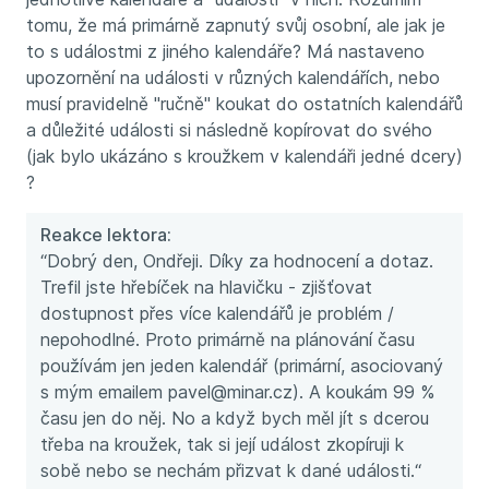
tomu, že má primárně zapnutý svůj osobní, ale jak je
to s událostmi z jiného kalendáře? Má nastaveno
upozornění na události v různých kalendářích, nebo
musí pravidelně "ručně" koukat do ostatních kalendářů
a důležité události si následně kopírovat do svého
(jak bylo ukázáno s kroužkem v kalendáři jedné dcery)
?
Reakce lektora:
“Dobrý den, Ondřeji. Díky za hodnocení a dotaz.
Trefil jste hřebíček na hlavičku - zjišťovat
dostupnost přes více kalendářů je problém /
nepohodlné. Proto primárně na plánování času
používám jen jeden kalendář (primární, asociovaný
s mým emailem pavel@minar.cz). A koukám 99 %
času jen do něj. No a když bych měl jít s dcerou
třeba na kroužek, tak si její událost zkopíruji k
sobě nebo se nechám přizvat k dané události.“