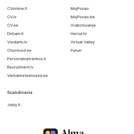
CVonline.lt
MojPosao
CV.lv
MojPosao.ba
CV.ee
Vrabotuvanje
Dirbam.It
Hercul.hr
Visidarbi.lv
Virtual Valley
Otsintood.ee
Pulser
Personaloatrankos.lt
Recruitment.lv
Varbamisteenused.ee
Scandinavia
Jobly.fi