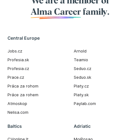
We are a member of
Alma Career
family.
Central Europe
Jobs.cz
Arnold
Profesia.sk
Teamio
Profesia.cz
Seduo.cz
Prace.cz
Seduo.sk
Práca za rohom
Platy.cz
Práce za rohem
Platy.sk
Atmoskop
Paylab.com
Nelisa.com
Baltics
Adriatic
CVonline.lt
MojPosao