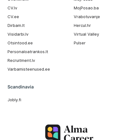
CV.lv
MojPosao.ba
CV.ee
Vrabotuvanje
Dirbam.It
Hercul.hr
Visidarbi.lv
Virtual Valley
Otsintood.ee
Pulser
Personaloatrankos.lt
Recruitment.lv
Varbamisteenused.ee
Scandinavia
Jobly.fi