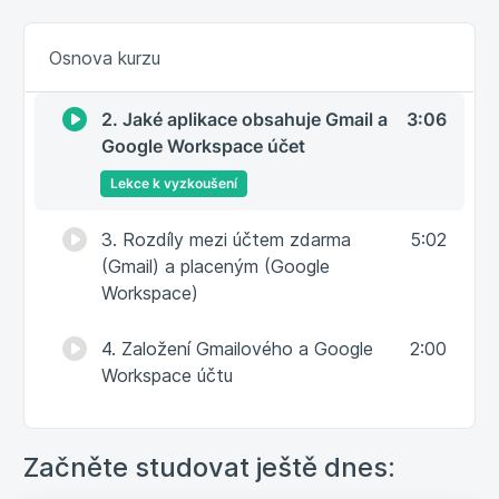
Cloud, Gmail, Google Workspace
Osnova kurzu
1. Co je to cloud?
3:35
2. Jaké aplikace obsahuje Gmail a
3:06
Google Workspace účet
Lekce k vyzkoušení
3. Rozdíly mezi účtem zdarma
5:02
(Gmail) a placeným (Google
Workspace)
4. Založení Gmailového a Google
2:00
Workspace účtu
Bezpečnost
Začněte studovat ještě dnes: