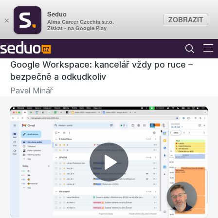
Seduo
ZOBRAZIT
×
Alma Career Czechia s.r.o.
Získat - na Google Play
Google Workspace: kancelář vždy po ruce –
bezpečně a odkudkoliv
Pavel Minář
Přehrát
video