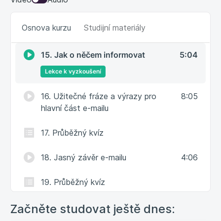
zeptat
Osnova kurzu
Studijní materiály
14. Průběžný kvíz
15. Jak o něčem informovat
5:04
Lekce k vyzkoušení
16. Užitečné fráze a výrazy pro
8:05
hlavní část e-mailu
17. Průběžný kvíz
18. Jasný závěr e-mailu
4:06
19. Průběžný kvíz
Začněte studovat ještě dnes:
20. Přílohy e-mailu
3:05