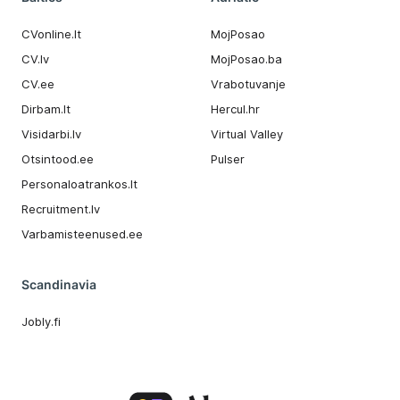
CVonline.lt
MojPosao
CV.lv
MojPosao.ba
CV.ee
Vrabotuvanje
Dirbam.It
Hercul.hr
Visidarbi.lv
Virtual Valley
Otsintood.ee
Pulser
Personaloatrankos.lt
Recruitment.lv
Varbamisteenused.ee
Scandinavia
Jobly.fi