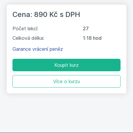
21. Průběžný kvíz
Cena: 890 Kč
s DPH
22. Jak se rozloučit a e-mailový
3:37
podpis
Počet lekcí:
27
Celková délka:
1:18 hod
23. Průběžný kvíz
Garance vrácení peněz
24. Nejčastější chyby v e-mailech
10:22
Koupit kurz
25. E-mail do začátku do konce
5:19
Více o kurzu
26. A co dál?
2:03
27. Závěrečný test