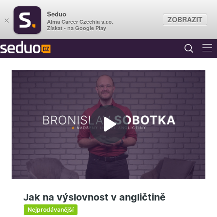
Seduo
ZOBRAZIT
×
Alma Career Czechia s.r.o.
Získat - na Google Play
Přehrát
video
Jak na výslovnost v angličtině
Nejprodávanější