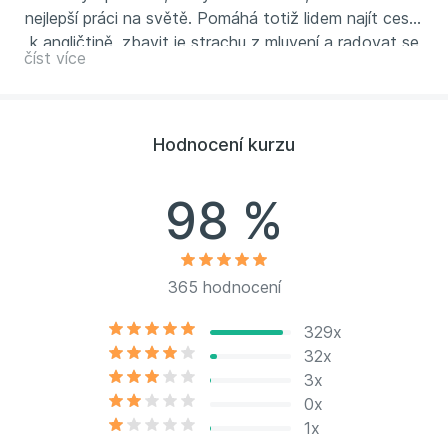
nejlepší práci na světě. Pomáhá totiž lidem najít cestu
k angličtině, zbavit je strachu z mluvení a radovat se
číst více
z vlastních úspěchů a pokroků. Broňa se začal učit
anglicky sám ve dvaceti a dotáhnul to až
k červenému diplomu, zkouškám CPE a Celta, k učení
angličtiny v Oxfordu.
Více na
www.brona.cz
Hodnocení kurzu
98 %
365 hodnocení
329x
32x
3x
0x
1x