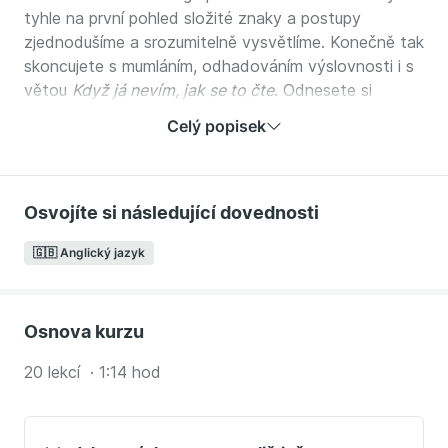
tyhle na první pohled složité znaky a postupy
zjednodušíme a srozumitelně vysvětlíme. Konečně tak
skoncujete s mumláním, odhadováním výslovnosti i s
větou
Když já nevím, jak se to čte
. Odnesete si
základní pravidla, spolu s lektorem nastavíte pusu i
Celý popisek
ucho na správnou výslovnost a zjistíte, kde a jak
výslovnost hledat.
Nuda to rozhodně nebude, možná si ale trochu
Osvojíte si následující dovednosti
poprskáte monitor.
Budeme spolu hlavně hodně mluvit a trénovat.
🇬🇧 Anglický jazyk
🎁
Dárek ke kurzu:
E-book a miniaudiokniha se 150
nejčastěji špatně vyslovovanými slovy.
Osnova kurzu
Namakejte si běžně používaná slovíčka, kvůli kterým
je naší angličtině špatně rozumět.
20 lekcí · 1:14 hod
Co díky kurzu získáte:
nadšení, že stačí velice málo, aby vaše angličtina