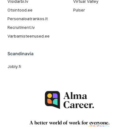
Visidarbi.lv
Virtual Valley
Otsintood.ee
Pulser
Personaloatrankos.lt
Recruitment.lv
Varbamisteenused.ee
Scandinavia
Jobly.fi
A better world of work for
everyone
.