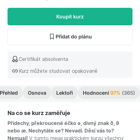
Koupit kurz
Přidat do plánu
Certifikát absolventa
Kurz můžete studovat opakovaně
Přehled
Osnova
Lektoři
Hodnocení
97%
(365)
Na co se kurz zaměřuje
Přídechy, překroucené éčko ə, divný znak ð, θ
nebo æ. Nechytáte se? Nevadí. Děsí vás to?
Nemusí!
V tomto mega praktickém kurzu všechny