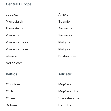
Central Europe
Jobs.cz
Arnold
Profesia.sk
Teamio
Profesia.cz
Seduo.cz
Prace.cz
Seduo.sk
Práca za rohom
Platy.cz
Práce za rohem
Platy.sk
Atmoskop
Paylab.com
Nelisa.com
Baltics
Adriatic
CVonline.lt
MojPosao
CV.lv
MojPosao.ba
CV.ee
Vrabotuvanje
Dirbam.It
Hercul.hr