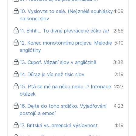
10. Vyslovte to celé. (Ne)znělé souhlásky
4:09
na konci slov
11. Ehhh… To divné převrácené éčko /ə/
2:56
12. Konec monotónnímu projevu. Melodie
5:10
angličtiny
13. Cupof. Vázání slov v angličtině
3:38
14. Důraz je víc než tisíc slov
2:19
15. Ptá se mě na něco nebo…? Intonace
2:27
otázek
16. Dejte do toho srdíčko. Vyjadřování
4:23
postojů a emocí
17. Britská vs. americká výslovnost
4:19