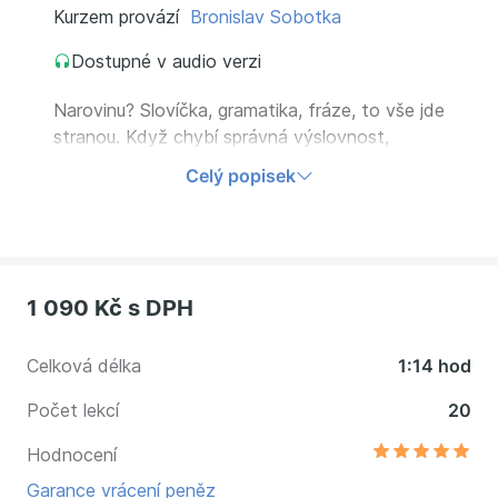
Kurzem provází
Bronislav Sobotka
Dostupné v audio verzi
Narovinu? Slovíčka, gramatika, fráze, to vše jde
stranou. Když chybí správná výslovnost,
nedomluvíte se. Skvělá zpráva je, že se to
Celý popisek
překvapivě snadno naučíte.
1 090 Kč
s DPH
Celková délka
1:14 hod
Počet lekcí
20
Hodnocení
Garance vrácení peněz