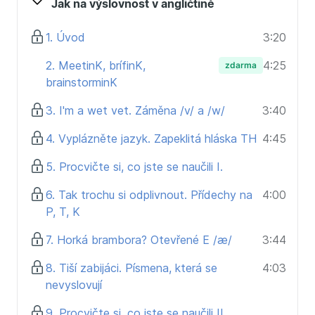
Jak na výslovnost v angličtině
prokoukla,
jednoduché vysvětlení toho, jak v češtině
1. Úvod
3:20
neexistující hlásky správně vyslovovat,
ucelený přehled pravidel anglické výslovnosti,
2. MeetinK, brífinK,
4:25
zdarma
hodně prostoru pro procvičování,
brainstorminK
a naposlouchání luxusní angličtiny (kurz se mnou
3. I'm a wet vet. Záměna /v/ a /w/
3:40
nahrávala rodilá Angličanka Lucy).
4. Vyplázněte jazyk. Zapeklitá hláska TH
4:45
Kurz je vhodný pro všechny, kteří:
5. Procvičte si, co jste se naučili I.
s angličtinou začínají a chtějí od začátku správně
vyslovovat,
6. Tak trochu si odplivnout. Přídechy na
4:00
jsou už v angličtině pokročilí, ale výslovnosti se
P, T, K
nikdy nevěnovali,
chtějí znít více jako rodilí mluvčí,
7. Horká brambora? Otevřené E /æ/
3:44
se rádi domluví bez trapasů a dovysvětlování.
8. Tiší zabijáci. Písmena, která se
4:03
nevyslovují
9. Procvičte si, co jste se naučili II.