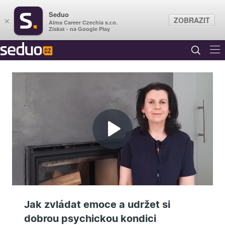
Seduo
ZOBRAZIT
×
Alma Career Czechia s.r.o.
Získat - na Google Play
Přehrát
video
Jak zvládat emoce a udržet si
dobrou psychickou kondici