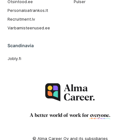
Otsintood.ee
Pulser
Personaloatrankos.lt
Recruitment.lv
Varbamisteenused.ee
Scandinavia
Jobly.fi
A better world of work for
everyone
.
© Alma Career Oy and its subsidiaries