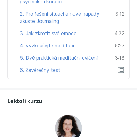
psychickou kondici
V době karantény pro nás v týmu Seduo.cz bylo
přednější se na dálku spojit s lektory a přinést vám
2. Pro řešení situací a nové nápady
3:12
aktuální téma raději rychle, než graficky a zvukově
zkuste Journaling
učesané, jak jste běžně zvyklí. Lektoři natáčeli v
3. Jak zkrotit své emoce
4:32
domácích podmínkách: My jim za jejich rychlost a
flexibilitu děkujeme, vás prosíme o omluvení nižší
4. Vyzkoušejte meditaci
5:27
zvukové a obrazové kvality. Děkujeme, tým Seduo.cz.
5. Dvě praktická meditační cvičení
3:13
6. Závěrečný test
Lektoři kurzu