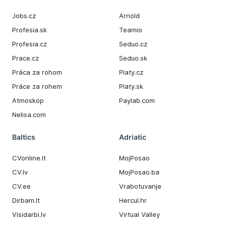
Jobs.cz
Arnold
Profesia.sk
Teamio
Profesia.cz
Seduo.cz
Prace.cz
Seduo.sk
Práca za rohom
Platy.cz
Práce za rohem
Platy.sk
Atmoskop
Paylab.com
Nelisa.com
Baltics
Adriatic
CVonline.lt
MojPosao
CV.lv
MojPosao.ba
CV.ee
Vrabotuvanje
Dirbam.It
Hercul.hr
Visidarbi.lv
Virtual Valley