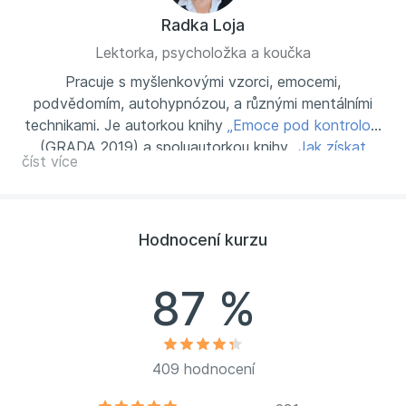
Radka Loja
Lektorka, psycholožka a koučka
Pracuje s myšlenkovými vzorci, emocemi,
podvědomím, autohypnózou, a různými mentálními
technikami. Je autorkou knihy
„Emoce pod kontrolou“
(GRADA 2019) a spoluautorkou knihy
„Jak získat
číst více
úspěch, klid a vyrovnanost v hektické současnosti“
(GRADA 2017) a provozuje web osobního rozvoje
mindtrix.cz
, kde se můžete podívat na její články a
kurzy osobního rozvoje.
Hodnocení kurzu
87 %
409 hodnocení