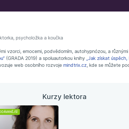
ktorka, psycholožka a koučka
ými vzorci, emocemi, podvědomím, autohypnózou, a různými m
u“
(GRADA 2019) a spoluautorkou knihy
„Jak získat úspěch,
vozuje web osobního rozvoje
mindtrix.cz
, kde se můžete pod
Kurzy lektora
ODÁVANĚJŠÍ