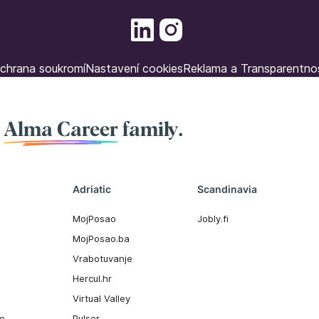
chrana soukromí
Nastavení cookies
Reklama a Transparentno
f
Alma Career
family.
Adriatic
Scandinavia
MojPosao
Jobly.fi
MojPosao.ba
Vrabotuvanje
Hercul.hr
Virtual Valley
ee
Pulser