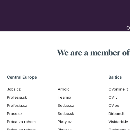
O
We are a member o
Central Europe
Baltics
Jobs.cz
Arnold
CVonline.lt
Profesia.sk
Teamio
CV.lv
Profesia.cz
Seduo.cz
CV.ee
Prace.cz
Seduo.sk
Dirbam.It
Práca za rohom
Platy.cz
Visidarbi.lv
Práce za rohem
Platy.sk
Otsintood.