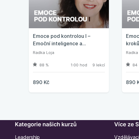
Emoce pod kontrolou I –
Emoce
Emoční inteligence a
kroků
sebeuvědomění
Radka Loja
Radka 
88 %
1:00 hod
9 lekcí
84 
890 Kč
890 
Kategorie našich kurzů
Více ze 
Leadership
Vzdělávac