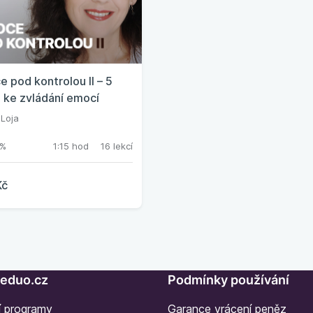
 pod kontrolou II – 5
 ke zvládání emocí
Loja
%
1:15 hod
16 lekcí
Kč
Seduo.cz
Podmínky používání
í programy
Garance vrácení peněz