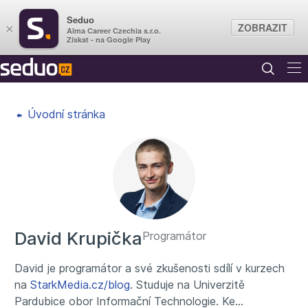
Seduo
ZOBRAZIT
×
Alma Career Czechia s.r.o.
Získat - na Google Play
Úvodní stránka
David Krupička
Programátor
David je programátor a své zkušenosti sdílí v kurzech
na
StarkMedia.cz/blog
. Studuje na Univerzitě
Pardubice obor Informační Technologie. Ke