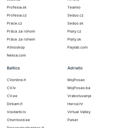
Profesia.sk
Teamio
Profesia.cz
Seduo.cz
Prace.cz
Seduo.sk
Práca za rohom
Platy.cz
Práce za rohem
Platy.sk
Atmoskop
Paylab.com
Nelisa.com
Baltics
Adriatic
CVonline.lt
MojPosao
CV.lv
MojPosao.ba
CV.ee
Vrabotuvanje
Dirbam.It
Hercul.hr
Visidarbi.lv
Virtual Valley
Otsintood.ee
Pulser
Personaloatrankos.lt