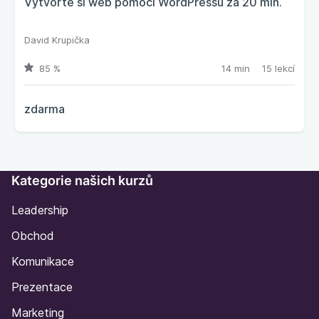
Vytvořte si web pomocí WordPressu za 20 min.
David Krupička
85 %
14 min
15 lekcí
zdarma
Kategorie našich kurzů
Leadership
Obchod
Komunikace
Prezentace
Marketing