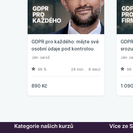
GDPR pro každého: mějte své
GDPR 
osobní údaje pod kontrolou
srozu
Ján Jaroš
Ján Ja
96 %
24 min
8 lekcí
96 
890 Kč
1 090
Kategorie našich kurzů
Více ze 