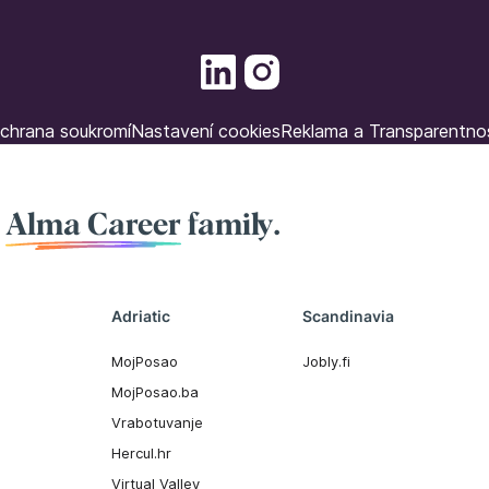
chrana soukromí
Nastavení cookies
Reklama a Transparentno
f
Alma Career
family.
Adriatic
Scandinavia
MojPosao
Jobly.fi
MojPosao.ba
Vrabotuvanje
Hercul.hr
Virtual Valley