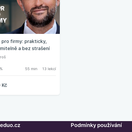
pro firmy: prakticky,
mitelně a bez strašení
roš
%
55 min
13 lekcí
 Kč
Seduo.cz
Podmínky používání