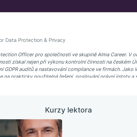
or Data Protection & Privacy
tection Officer pro společnosti ve skupině Alma Career. V 
nosti získal nejen při výkonu kontrolní činnosti na českém Ú
ní
GDPR auditů a nastavování compliance ve firmách. Jako lek
se na prakticky použitelná řešení, posilování právní jistoty 
Kurzy lektora