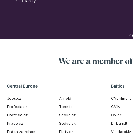
Podcasty
O
We are a member o
Central Europe
Baltics
Jobs.cz
Arnold
CVonline.lt
Profesia.sk
Teamio
CV.lv
Profesia.cz
Seduo.cz
CV.ee
Prace.cz
Seduo.sk
Dirbam.It
Práca za rohom
Platy.cz
Visidarbi.lv