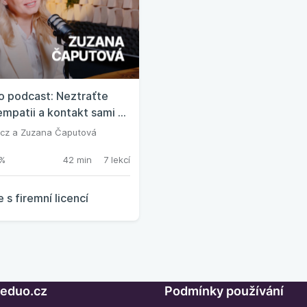
 podcast: Neztraťte
 empatii a kontakt sami se
u
cz
a
Zuzana Čaputová
%
42 min
7 lekcí
 s firemní licencí
Seduo.cz
Podmínky používání