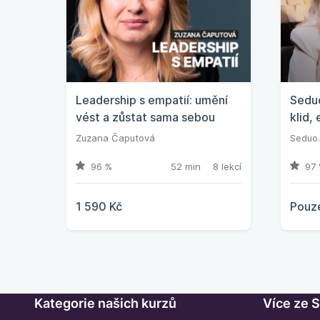
Leadership s empatií: umění
Seduo
vést a zůstat sama sebou
klid,
sebo
Zuzana Čaputová
Seduo.
96 %
52 min
8 lekcí
97 
1 590 Kč
Pouze
Kategorie našich kurzů
Více ze 