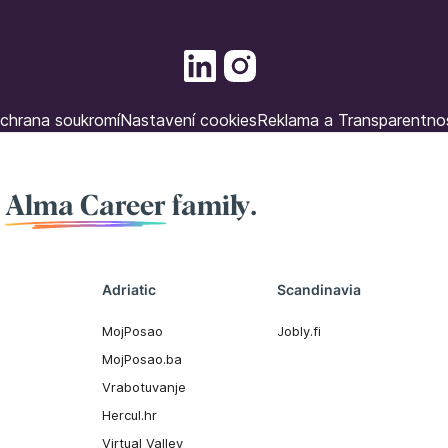
chrana soukromí
Nastavení cookies
Reklama a Transparentno
f
Alma Career
family.
Adriatic
Scandinavia
MojPosao
Jobly.fi
MojPosao.ba
Vrabotuvanje
Hercul.hr
Virtual Valley