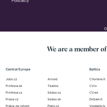
Podcasty
O
We are a member o
Central Europe
Baltics
Jobs.cz
Arnold
CVonline.lt
Profesia.sk
Teamio
CV.lv
Profesia.cz
Seduo.cz
CV.ee
Prace.cz
Seduo.sk
Dirbam.It
Práca za rohom
Platy.cz
Visidarbi.lv