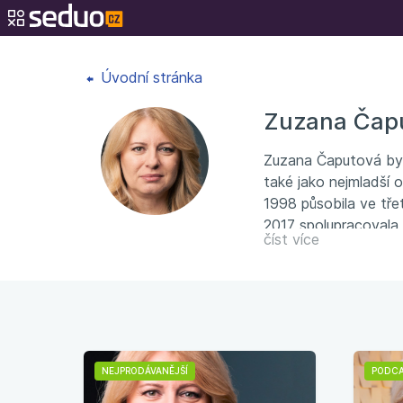
Úvodní stránka
Zuzana Čap
Zuzana Čaputová byla
také jako nejmladší 
1998 působila ve tře
2017 spolupracovala
číst více
spravedlnosti ve vy
NEJPRODÁVANĚJŠÍ
PODC