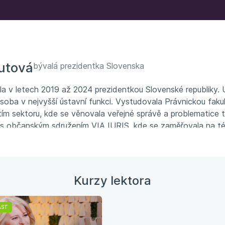
utová
bývalá prezidentka Slovenska
 v letech 2019 až 2024 prezidentkou Slovenské republiky. Úř
osoba v nejvyšší ústavní funkci. Vystudovala Právnickou fak
tím sektoru, kde se věnovala veřejné správě a problematice 
 s občanským sdružením VIA IURIS, kde se zaměřovala na té
braných oblastech práva.
Kurzy lektora
AST