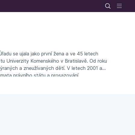
adu se ujala jako první žena a ve 45 letech
ultu Univerzity Komenského v Bratislavě. Od roku
týraných a zneužívaných dětí. V letech 2001 až
mata právního státu a prosazování