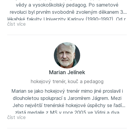
vědy a vysokoškolský pedagog. Po sametové
revoluci byl prvním svobodně zvoleným děkanem 3.
lékařské fakulty Univerzity Karlovy (1990–1997). Od r.
číst více
1990 byl přednostou Kliniky psychiatrie a lékařské
psychologie 3. LF UK v Praze (do r.2020) a ředitelem
Psychiatrického centra Praha, jež se od roku 2015
transformovalo v Národní ústav duševního zdraví
v Klecanech (do r.2021). V letech 2007 – 2008 byl
prezidentem Evropské psychiatrické asociace (EPA) a
2008 – 2009 prezidentem Federace evropských
Marian Jelínek
lékařských akademií (FEAM). Působil také jako
hokejový trenér, kouč a pedagog
viceprezident Evropské školy klinického výzkumu ve
Marian se jako hokejový trenér mimo jiné proslavil i
Vídni a v r.2008 získal ocenění Česká hlava.
dlouholetou spoluprací s Jaromírem Jágrem. Mezi
Jeho největší trenérské hokejové úspěchy se řadí
zlatá medaile z MS v roce 2005 ve Vídni a dva
číst více
mistrovské tituly s pražskou Spartou. Jako trenér dále
působil šest let v Německu, u českého národního