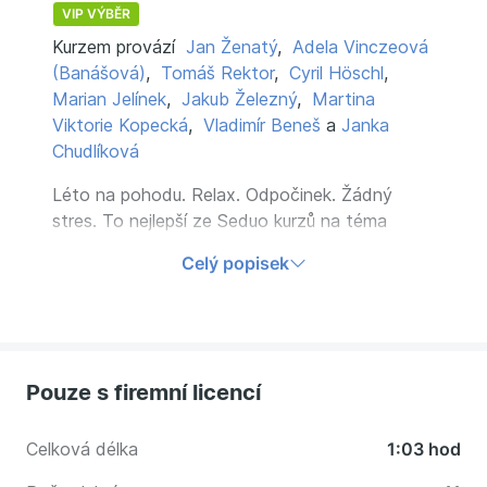
VIP VÝBĚR
Kurzem provází
Jan Ženatý
,
Adela Vinczeová
(Banášová)
,
Tomáš Rektor
,
Cyril Höschl
,
Marian Jelínek
,
Jakub Železný
,
Martina
Viktorie Kopecká
,
Vladimír Beneš
a
Janka
Chudlíková
Léto na pohodu. Relax. Odpočinek. Žádný
stres. To nejlepší ze Seduo kurzů na téma
stres, vyhoření, relaxace v jednom! Beneš.
Celý popisek
Vinczeová. Chudlíková. Moric, ... Inspirujte se
pro vaše léto bez stresu a na pohodu.
Pouze s firemní licencí
Celková délka
1:03 hod