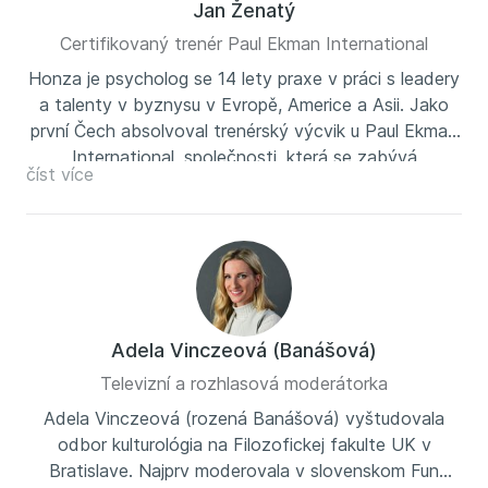
Jan Ženatý
Certifikovaný trenér Paul Ekman International
Honza je psycholog se 14 lety praxe v práci s leadery
a talenty v byznysu v Evropě, Americe a Asii. Jako
první Čech absolvoval trenérský výcvik u Paul Ekman
International, společnosti, která se zabývá
číst více
problematikou čtení emocí a behaviorální analýzy v
kontextu rozvoje emoční inteligence, ale i v oblasti
bezpečnosti a vedení výslechů.
Adela Vinczeová (Banášová)
Televizní a rozhlasová moderátorka
Adela Vinczeová (rozená Banášová) vyštudovala
odbor kulturológia na Filozofickej fakulte UK v
Bratislave. Najprv moderovala v slovenskom Fun