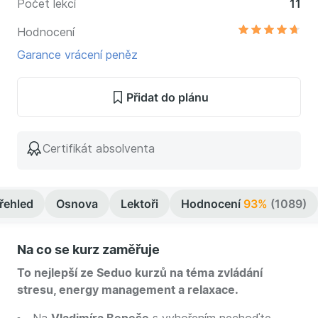
Počet lekcí
11
Hodnocení
Garance vrácení peněz
Přidat do plánu
Certifikát absolventa
řehled
Osnova
Lektoři
Hodnocení
93%
(1089)
Na co se kurz zaměřuje
To nejlepší ze Seduo kurzů na téma zvládání
stresu, energy management a relaxace.