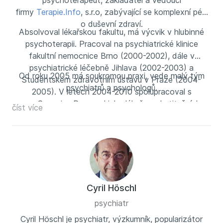
psychoterapeut, zakladatel a vedoucí
firmy
Terapie.Info
, s.r.o, zabývající se komplexní péčí
o duševní zdraví.
Absolvoval lékařskou fakultu, má výcvik v hlubinné
psychoterapii. Pracoval na psychiatrické klinice
fakultní nemocnice Brno (2000-2002), dále v
psychiatrické léčebně Jihlava (2002-2003) a
Od roku 2005 má soukromou praxi, vede malý tým
Studentském zdravotním ústavu v Praze (2004-
psychiatrů a psychologů.
2005). V letech 2004-2010 spolupracoval s
o.s. Sananim. Pracoval jako lékař v substitučních
číst více
programech u závislých na opiátech, dojížděl do
terapeutických komunit Karlov a Němčice. V letech
2006 – 2010 spolupracoval se Správou uprchlických
zařízení ministerstva vnitra, jako psychiatr jsem
dojížděl do několika uprchlických táborů a podobných
zařízení.
Cyril Höschl
psychiatr
Cyril Höschl je psychiatr, výzkumník, popularizátor