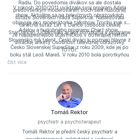
Radiu. Do povedomia divákov sa ale dostala
V rokoch 2010/2011 uvádzala svoj program Adela
predovšetkým moderovaním troch sérií hudobnej
show. Aktuálne sa na televíznych obrazovkách
súťaže Slovensko hľadá Superstar. Nasledovala
objavuje ako moderátorka talkshow Trochu inak s
tanečná súťaž Let´s Dance (obdoba českej
Adelou a hudobného programu Chart show.
StarDance). Účinkovala aj ako porotkyňa v programe
Je najúspešnejšou účastníčkou v doterajšej histórii
Slovensko má talent. Českí diváci ju poznajú hlavne z
diváckej ankety Osobnosť televíznej obrazovky
Česko Slovenskej SuperStar z roku 2009, kde jej po
(OTO).
boku stál Leoš Mareš. V roku 2010 bola porotkyňou
číst více
česko-slovenskej televíznej show Talentmania.
Tomáš Rektor
psychiatr a psychoterapeut
Tomáš Rektor je přední český psychiatr a