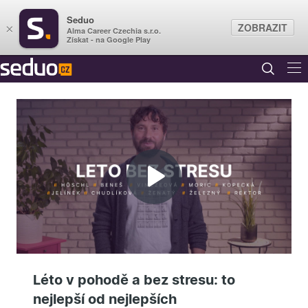
Seduo
ZOBRAZIT
×
Alma Career Czechia s.r.o.
Získat - na Google Play
Přehrát
video
Léto v pohodě a bez stresu: to
nejlepší od nejlepších