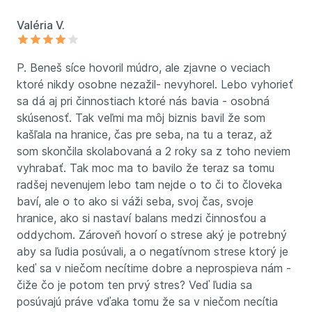
Valéria V.
P. Beneš síce hovoril múdro, ale zjavne o veciach
ktoré nikdy osobne nezažil- nevyhorel. Lebo vyhorieť
sa dá aj pri činnostiach ktoré nás bavia - osobná
skúsenosť. Tak veľmi ma môj biznis bavil že som
kašľala na hranice, čas pre seba, na tu a teraz, až
som skončila skolabovaná a 2 roky sa z toho neviem
vyhrabať. Tak moc ma to bavilo že teraz sa tomu
radšej nevenujem lebo tam nejde o to či to človeka
baví, ale o to ako si váži seba, svoj čas, svoje
hranice, ako si nastaví balans medzi činnosťou a
oddychom. Zároveň hovorí o strese aký je potrebný
aby sa ľudia posúvali, a o negatívnom strese ktorý je
keď sa v niečom necítime dobre a neprospieva nám -
čiže čo je potom ten prvý stres? Veď ľudia sa
posúvajú práve vďaka tomu že sa v niečom necítia