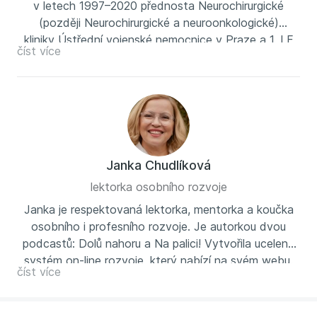
v letech 1997–2020 přednosta Neurochirurgické
(později Neurochirurgické a neuroonkologické)
kliniky Ústřední vojenské nemocnice v Praze a 1. LF
číst více
UK. Působí také ve funkci předsedy České
neurochirurgické společnosti a v letech 2011–2015 byl
prezidentem Evropské asociace neurochirurgických
společností. Od roku 1998 zároveň vede subkatedru
neurochirurgie na Institutu postgraduálního vzdělávání
ve zdravotnictví (IPVZ). Jeho otec profesor Vladimír
Beneš, DrSc. byl také neurochirurg, stejně jako jím je
Janka Chudlíková
jeho syn, docent Vladimír Beneš. V roce 2023 byl u
lektorka osobního rozvoje
příležitosti státního svátku 28. října
Janka je respektovaná lektorka, mentorka a koučka
vyznamenán medailí Za zásluhy 1. stupně v oblasti
osobního i profesního rozvoje. Je autorkou dvou
vědy.
podcastů: Dolů nahoru a Na palici! Vytvořila ucelený
systém on-line rozvoje, který nabízí na svém webu.
číst více
Školí, přednáší a koučuje v předních českých i
zahraničních společnostech. O svoje zkušenosti se
dělí i na svých sítích a v on-line prostoru se širokou