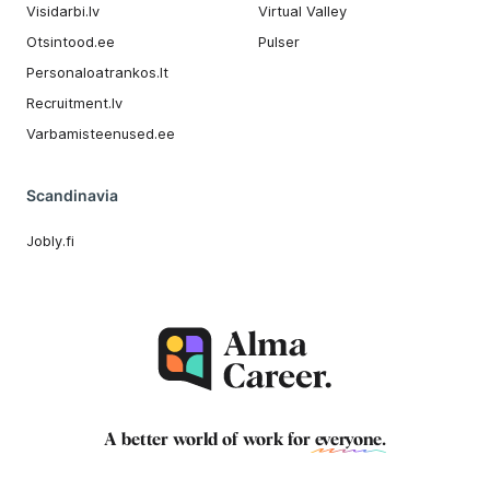
Visidarbi.lv
Virtual Valley
Otsintood.ee
Pulser
Personaloatrankos.lt
Recruitment.lv
Varbamisteenused.ee
Scandinavia
Jobly.fi
A better world of work for
everyone
.