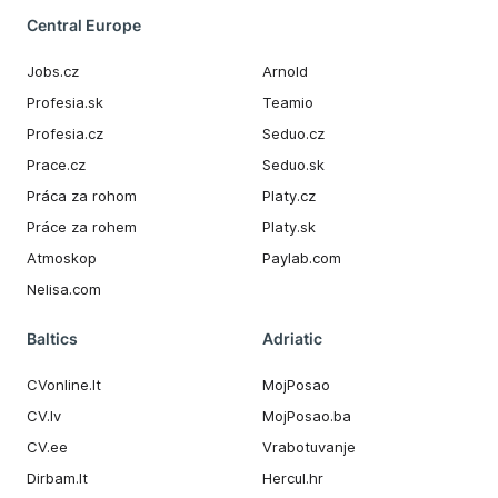
Central Europe
Jobs.cz
Arnold
Profesia.sk
Teamio
Profesia.cz
Seduo.cz
Prace.cz
Seduo.sk
Práca za rohom
Platy.cz
Práce za rohem
Platy.sk
Atmoskop
Paylab.com
Nelisa.com
Baltics
Adriatic
CVonline.lt
MojPosao
CV.lv
MojPosao.ba
CV.ee
Vrabotuvanje
Dirbam.It
Hercul.hr