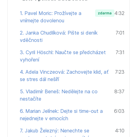
relax je důležitý i spánek. Kolik by ho mělo být?
1. Pavel Moric: Prožívejte a
4:32
zdarma
vnímejte dovolenou
2. Janka Chudlíková: Pište si deník
7:01
vděčnosti
3. Cyril Höschl: Naučte se předcházet
7:31
vyhoření
4. Adela Vinczeová: Zachovejte klid, ať
7:23
se stres dál nešíří
5. Vladimír Beneš: Nedělejte na co
8:37
nestačíte
6. Marian Jelínek: Dejte si time-out a
6:03
nejednejte v emocích
7. Jakub Železný: Nenechte se
4:10