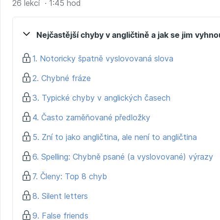
26 lekcí · 1:45 hod
konečné pochopení často zaměňovaných slov.
Kurz je vhodný pro všechny, kteří:
Nejčastější chyby v angličtině a jak se jim vyhno
se nespokojí s pouhým konstatováním, že je to špatně, 
1. Notoricky špatně vyslovovaná slova
oceňují praktické fráze a slova, která skutečně použijí,
mají blok z mluvení nebo se zaseknou při psaní anglick
2. Chybné fráze
se rádi učí v krátkých intervalech (lekci zvládnete i 
chtějí i po projetí kurzu ještě nové znalosti procvičova
3. Typické chyby v anglických časech
Na konci tohoto kurzu budete znát chyby, které jste pr
4. Často zaměňované předložky
jak se jim jednou provždy vyhnout. A díky tomu budete s
5. Zní to jako angličtina, ale není to angličtina
sebevědomím a jistotou!
6. Spelling: Chybně psané (a vyslovované) výrazy
7. Členy: Top 8 chyb
8. Silent letters
9. False friends