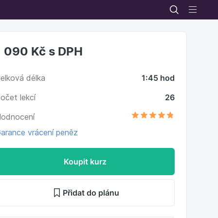
1 090 Kč
s DPH
elková délka
1:45 hod
očet lekcí
26
odnocení
arance vrácení peněz
Koupit kurz
Přidat do plánu