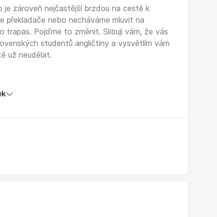
 je zároveň nejčastější brzdou na cestě k
gle překladače nebo necháváme mluvit na
 trapas. Pojďme to změnit. Slibuji vám, že vás
lovenských studentů angličtiny a vysvětlím vám
tě už neudělat.
chů a Slováků,
ek
atiky,
,
90 % studentů pohoří
é cvičebnici.