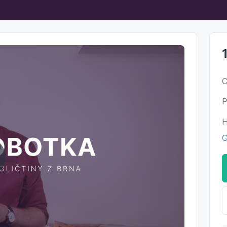
C
P
H
G
ehrát
ideo