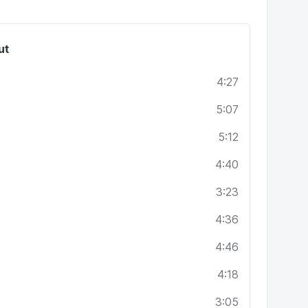
ut
ale chtějí vysvětlení,
4:27
ého textu,
5:07
na záchodě nebo při čekání na autobus),
t.
5:12
avděpodobně nevědomky roky dělali, a hlavně to,
4:40
chopni mluvit a psát anglicky s výrazně větším
3:23
4:36
4:46
4:18
3:05