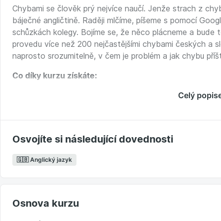
Chybami se člověk prý nejvíce naučí. Jenže strach z chyb
báječné angličtině. Raději mlčíme, píšeme s pomocí Goo
schůzkách kolegy. Bojíme se, že něco plácneme a bude to
provedu více než 200 nejčastějšími chybami českých a s
naprosto srozumitelně, v čem je problém a jak chybu příš
Co díky kurzu získáte:
zkoncentrované know-how 200 nejčastějších chyb Če
Celý popis
vypilování nejzákeřnějších kusů chybně používané gram
odnaučíte se špatné fráze, které už téměř zlidověly,
ušetříte si desítky trapasů a nedorozumění v zahraničí
Osvojíte si následující dovednosti
jistotu a sebevědomí, protože nezaváháte tam, kde 
a možnost procvičování díky super e-booku a bonusov
🇬🇧 Anglický jazyk
Kurz obsáhne potřeby každého studenta angličtiny:
časy, členy, předložky, slovosled, tvary sloves,
Osnova kurzu
výslovnost, spelling, diakritiku,
časté fráze a nezbytnou slovní zásobu,