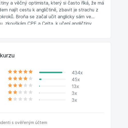
čtiny a věčný optimista, který si často říká, že má
dem najít cestu k angličtině, zbavit je strachu z
okroků. Broňa se začal učit anglicky sám ve
u, zkouškám CPE a Celta, k učení angličtiny
kurzu
434x
45x
13x
3x
3x
udenti s ověřeným účtem