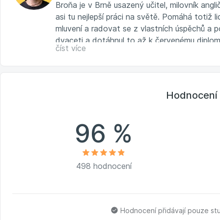
Broňa je v Brně usazený učitel, milovník angli
asi tu nejlepší práci na světě. Pomáhá totiž li
mluvení a radovat se z vlastních úspěchů a p
dvaceti a dotáhnul to až k červenému diplom
číst více
v Oxfordu.
Více na
www.brona.cz
Hodnocení 
96 %
498 hodnocení
Hodnocení přidávají pouze st