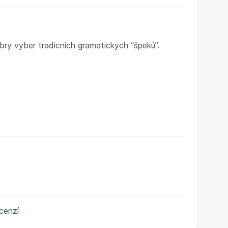
bry vyber tradicnich gramatickych “špekú”.
ecenzí