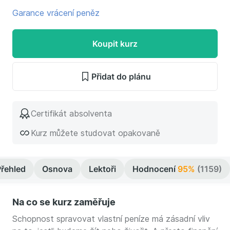
Garance vrácení peněz
Koupit kurz
Přidat do plánu
Certifikát absolventa
Kurz můžete studovat opakovaně
Přehled
Osnova
Lektoři
Hodnocení
95%
(1159)
Na co se kurz zaměřuje
Schopnost spravovat vlastní peníze má zásadní vliv