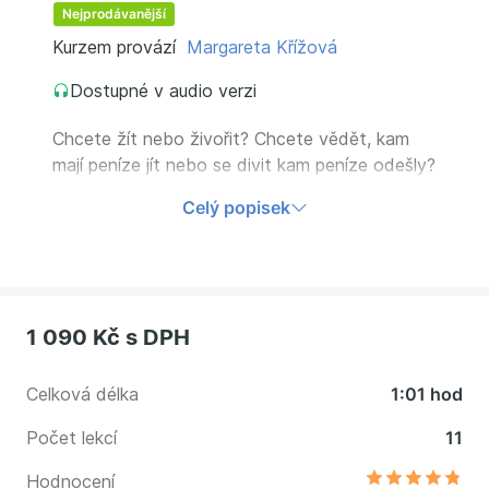
Nejprodávanější
Kurzem provází
Margareta Křížová
Dostupné v audio verzi
Chcete žít nebo živořit? Chcete vědět, kam
mají peníze jít nebo se divit kam peníze odešly?
Osvojte si základní pravidla řízení osobní
Celý popisek
osobních financí a mějte své peníze pod
kontrolou.
1 090 Kč
s DPH
Celková délka
1:01 hod
Počet lekcí
11
Hodnocení