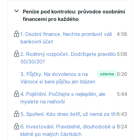
Čtyři tipy na pohodový důchod
Co dělat, když se zrovna finančně nedaří.
Peníze pod kontrolou: průvodce osobními
K tomu všemu přidám své osobní zkušenosti a
financemi pro každého
tipy, kde hledat inspiraci a kam jít pro další informace.
1. Osobní finance. Nechte promluvit váš
4:58
bankovní účet
2. Rodinný rozpočet. Dodržujete pravidlo
5:08
50/30/20?
3. Půjčky. Na dovolenou a na
6:26
zdarma
Vánoce si bere půjčku jen blázen
4. Pojištění. Počítejte s nejlepším, ale
5:44
myslete na nejhorší
5. Spoření. Kdo dnes šetří, už nemá za tři
6:43
6. Investování. Pravidelně, dlouhodobě a
8:24
klidně po malých částkách