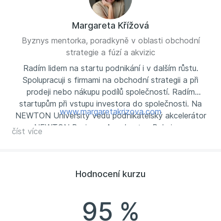
Margareta Křížová
Byznys mentorka, poradkyně v oblasti obchodní
strategie a fúzí a akvizic
Radím lidem na startu podnikání i v dalším růstu.
Spolupracuji s firmami na obchodní strategii a při
prodeji nebo nákupu podílů společností. Radím
startupům při vstupu investora do společnosti. Na
www.margaretakrizova.com
NEWTON University vedu podnikatelský akcelerátor
NEWTON Business Accelerator. Byla jsem
číst více
investorkou v pořadu České televize Den D. Na Rádiu
ZET jsem moderovala svůj pořad Podnikání od A do
ZET a v České televizi pořad zaměřený na finanční
Hodnocení kurzu
gramotnost - Máme na to. Píšu blog, napsala jsem
knížku Z deníku investorky aneb Jak podnikat a
nezbláznit se.
95 %