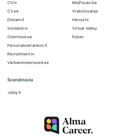
CV.lv
MojPosao.ba
CV.ee
Vrabotuvanje
Dirbam.It
Hercul.hr
Visidarbi.lv
Virtual Valley
Otsintood.ee
Pulser
Personaloatrankos.lt
Recruitment.lv
Varbamisteenused.ee
Scandinavia
Jobly.fi