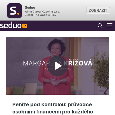
Seduo
ZOBRAZIT
×
Alma Career Czechia s.r.o.
Získat - na Google Play
Přehrát
video
Peníze pod kontrolou: průvodce
osobními financemi pro každého