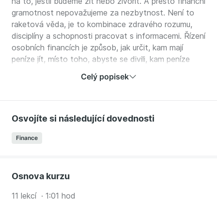
na to, jestli budeme žít nebo živořit. A přesto finanční
gramotnost nepovažujeme za nezbytnost. Není to
raketová věda, je to kombinace zdravého rozumu,
disciplíny a schopnosti pracovat s informacemi. Řízení
osobních financích je způsob, jak určit, kam mají
peníze jít, místo toho, abyste se divili, kam peníze
odešly..
Celý popisek
V tomto kurzu nečekejte návod, jak se stát
milionářem do příštího úterý. Tenhle kurz je spíše
přehledem základních pravidel řízení osobních financí.
Osvojíte si následující dovednosti
Co se dále naučíte?
Finance
Jak si spočítat, kolik peněz si můžeme
zodpovědně půjčit a od koho
Že pojistit si můžete psa, zlato v hrdle i vlastní
Osnova kurzu
blbost ale, že tím to nekončí
11 lekcí · 1:01 hod
Něco i investicích, protože kdo šetří už dneska
nemá za tři a kdo investuje neprohloupí