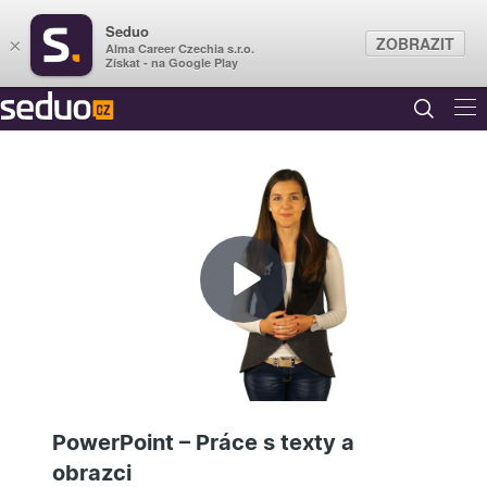
Seduo
ZOBRAZIT
×
Alma Career Czechia s.r.o.
Získat - na Google Play
Přehrát
video
PowerPoint – Práce s texty a
obrazci