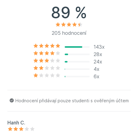
bude hezky zapadat a z jednotlivých lekcí bude
89 %
vyzařovat Kateřiny veselá a přátelská povaha.
205 hodnocení
143x
28x
24x
4x
6x
Hodnocení přidávají pouze studenti s ověřeným účtem
Hanh C.