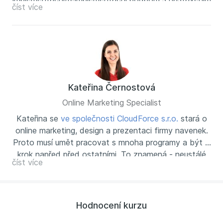
číst více
služeb a následnou technickou podporu nastavených
služeb. Více na
www.cloudforce.cz
.
Kateřina Černostová
Online Marketing Specialist
Kateřina se
ve společnosti CloudForce s.r.o.
stará o
online marketing, design a prezentaci firmy navenek.
Proto musí umět pracovat s mnoha programy a být o
krok napřed před ostatními. To znamená - neustálé
číst více
studium informací a novinek týkajících se jednotlivých
aplikací i balíčků Office 365. Díky tomu je Kateřina
tou správnou kompetentní osobou, která Vám
v PowerPointu ukáže maximum. Naučí Vás tvořit
Hodnocení kurzu
hezké prezentace, přidá zajímavé tipy, vše do sebe