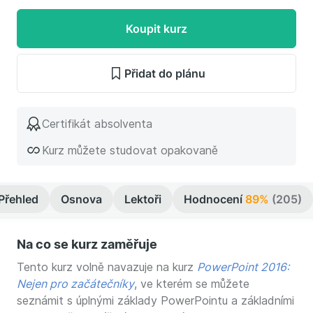
Koupit kurz
Přidat do plánu
Certifikát absolventa
Kurz můžete studovat opakovaně
Přehled
Osnova
Lektoři
Hodnocení
89%
(205)
Na co se kurz zaměřuje
Tento kurz volně navazuje na kurz
PowerPoint 2016:
Nejen pro začátečníky
, ve kterém se můžete
seznámit s úplnými základy PowerPointu a základními