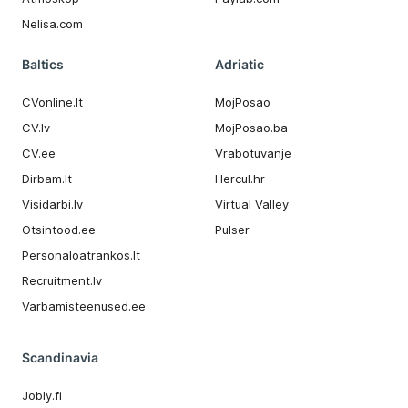
Nelisa.com
Baltics
Adriatic
CVonline.lt
MojPosao
CV.lv
MojPosao.ba
CV.ee
Vrabotuvanje
Dirbam.It
Hercul.hr
Visidarbi.lv
Virtual Valley
Otsintood.ee
Pulser
Personaloatrankos.lt
Recruitment.lv
Varbamisteenused.ee
Scandinavia
Jobly.fi