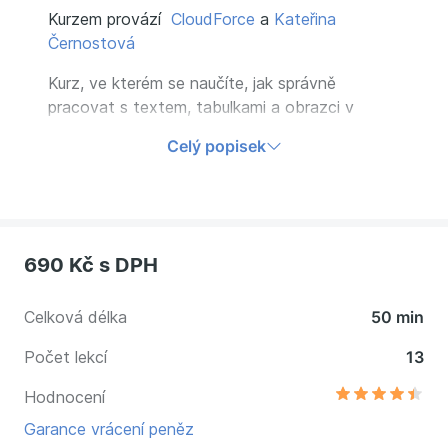
Kurzem provází
CloudForce
a
Kateřina
Černostová
Kurz, ve kterém se naučíte, jak správně
pracovat s textem, tabulkami a obrazci v
PowerPointu. Naučíte se formátovat text,
Celý popisek
vytvářet tabulky a pracovat s obrazci. Vše si
také můžete prakticky vyzkoušet.
690 Kč
s DPH
Celková délka
50 min
Počet lekcí
13
Hodnocení
Garance vrácení peněz