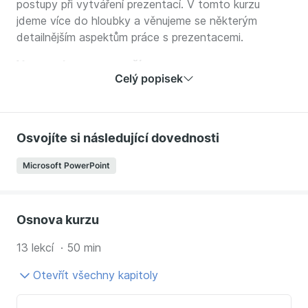
postupy při vytváření prezentací. V tomto kurzu
jdeme více do hloubky a věnujeme se některým
detailnějším aspektům práce s prezentacemi.
V tomto kurzu se naučíte:
Celý popisek
Jak pracovat s textem a jak ho formátovat
Jak správně používat odrážky
Jak pracovat s WordArtem
Osvojíte si následující dovednosti
Jak pracovat s tabulkami
Jak formátovat a upravovat obrázky
Microsoft PowerPoint
Jak vytvářet vlastní grafiku
Osnova kurzu
13 lekcí · 50 min
Otevřít všechny kapitoly