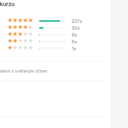
kurzu
237x
50x
6x
6x
1x
udenti s ověřeným účtem