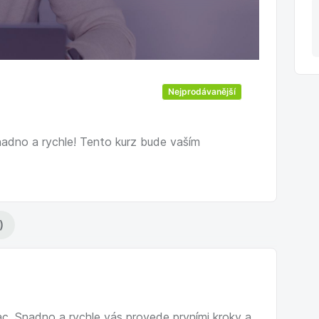
Nejprodávanější
adno a rychle! Tento kurz bude vaším
)
. Snadno a rychle vás provede prvními kroky a