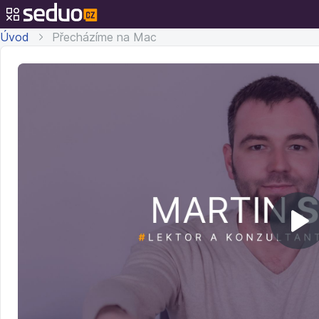
Úvod
Přecházíme na Mac
Př
v