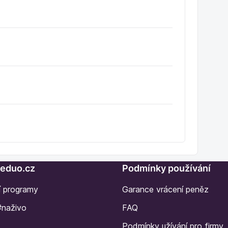
Seduo.cz
Podmínky používání
í programy
Garance vrácení peněz
#naživo
FAQ
Podmínky užívání pro firmy