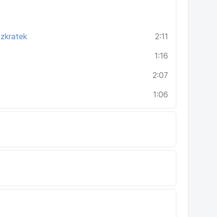
 zkratek
2:11
1:16
2:07
1:06