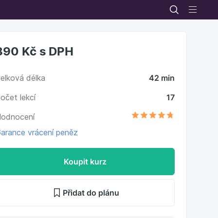
890 Kč
s DPH
elková délka
42 min
očet lekcí
17
odnocení
arance vrácení peněz
Koupit kurz
Přidat do plánu