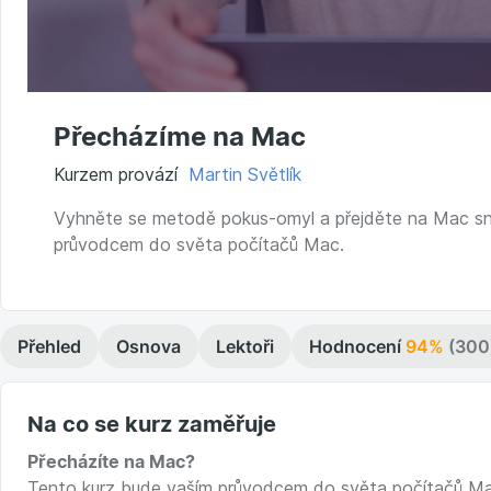
Přecházíme na Mac
Kurzem provází
Martin Světlík
Vyhněte se metodě pokus-omyl a přejděte na Mac sn
průvodcem do světa počítačů Mac.
Přehled
Osnova
Lektoři
Hodnocení
94%
(300
Na co se kurz zaměřuje
Přecházíte na Mac?
Tento kurz bude vaším průvodcem do světa počítačů Mac