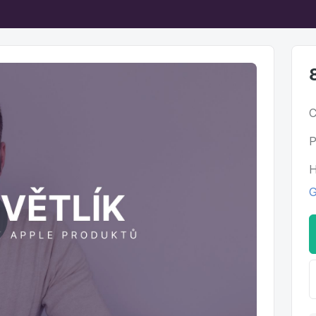
C
P
H
G
ehrát
ideo