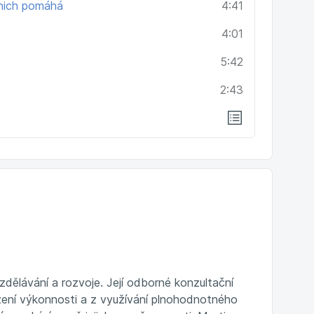
v nich pomáhá
4:41
4:01
5:42
2:43
zdělávání a rozvoje. Její odborné konzultační
zení výkonnosti a z využívání plnohodnotného