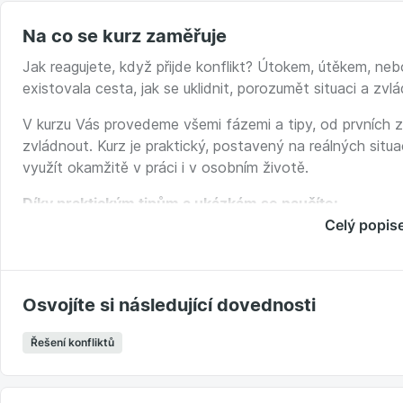
Na co se kurz zaměřuje
Jak reagujete, když přijde konflikt? Útokem, útěkem, ne
existovala cesta, jak se uklidnit, porozumět situaci a zvl
V kurzu Vás provedeme všemi fázemi a tipy, od prvních zn
zvládnout. Kurz je praktický, postavený na reálných situ
využít okamžitě v práci i v osobním životě.
Díky praktickým tipům a ukázkám se naučíte:
Celý popis
rozpoznat typické obranné reakce a pracovat s nimi,
použít první pomoc při konfliktu – techniky, jak zvlád
deeskalovat napětí a pochopit, co se stane, když konf
Osvojíte si následující dovednosti
orientovat se ve třech fázích konfliktu a správně v ni
hledat řešení ne z pozice, ale ze zájmu.
Řešení konfliktů