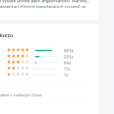
ní vysoké úrovně jejich angažovanosti. Martina
mplementací různých manažerských systémů se
artina je také certifikovanou facilitátorkou
ro Kirkpatrickův Business Partnership Model,
vé programy, které měří dopad na výsledky v
otní vášní.
kurzu
865x
235x
64x
17x
7x
udenti s ověřeným účtem