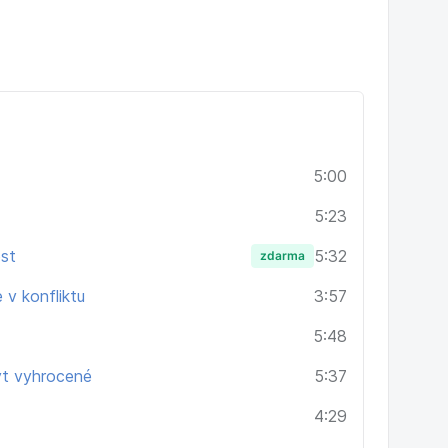
5:00
5:23
ost
5:32
zdarma
e v konfliktu
3:57
5:48
ýt vyhrocené
5:37
4:29