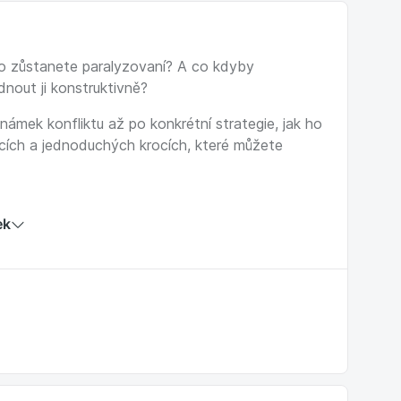
bo zůstanete paralyzovaní? A co kdyby
ádnout ji konstruktivně?
ámek konfliktu až po konkrétní strategie, jak ho
acích a jednoduchých krocích, které můžete
ek
nout emoce,
likty necháte bez řešení,
ch reagovat,