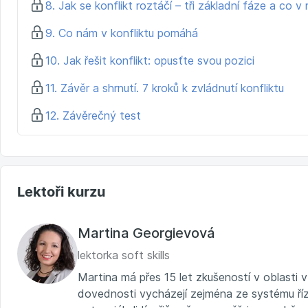
8. Jak se konflikt roztáčí – tři základní fáze a co 
9. Co nám v konfliktu pomáhá
10. Jak řešit konflikt: opusťte svou pozici
11. Závěr a shrnutí. 7 kroků k zvládnutí konfliktu
12. Závěrečný test
Lektoři kurzu
Martina Georgievová
lektorka soft skills
Martina má přes 15 let zkušeností v oblasti v
dovednosti vycházejí zejména ze systému ří