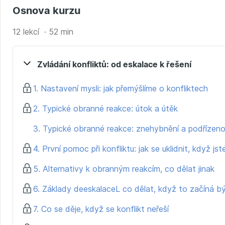
Osnova kurzu
12 lekcí · 52 min
Zvládání konfliktů: od eskalace k řešení
1. Nastavení mysli: jak přemýšlíme o konfliktech
2. Typické obranné reakce: útok a útěk
3. Typické obranné reakce: znehybnění a podřízen
4. První pomoc při konfliktu: jak se uklidnit, když jst
5. Alternativy k obranným reakcím, co dělat jinak
6. Základy deeskalaceL co dělat, když to začíná b
7. Co se děje, když se konflikt neřeší