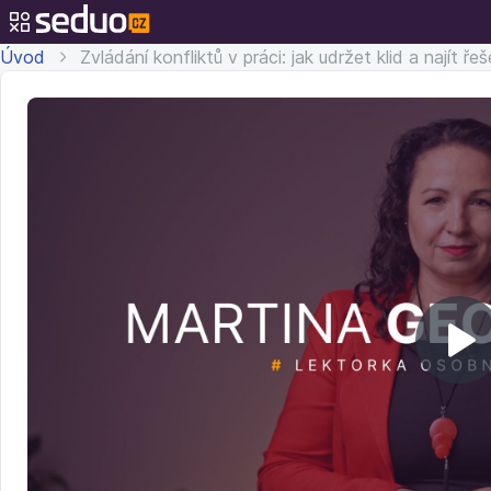
Úvod
Zvládání konfliktů v práci: jak udržet klid a najít řeš
Př
v