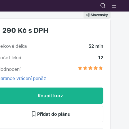
Slovensky
1 290 Kč
s DPH
elková délka
52 min
očet lekcí
12
odnocení
arance vrácení peněz
Koupit kurz
Přidat do plánu