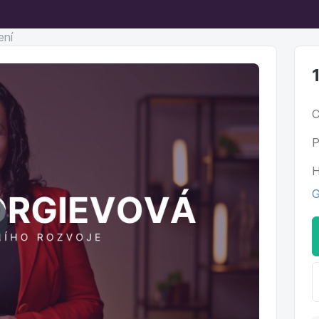
ení
C
P
H
G
ehrát
ideo