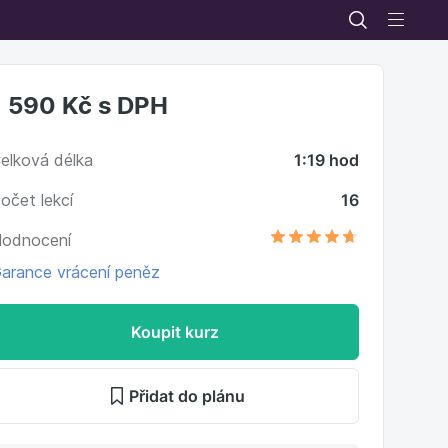
1 590 Kč
s DPH
elková délka
1:19 hod
očet lekcí
16
odnocení
arance vrácení peněz
Koupit kurz
Přidat do plánu