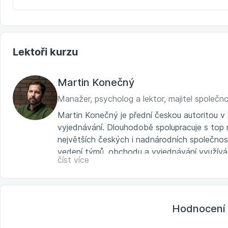
Lektoři kurzu
Martin Konečný
Manažer, psycholog a lektor, majitel společn
Martin Konečný je přední českou autoritou v 
vyjednávání. Dlouhodobě spolupracuje s top 
největších českých i nadnárodních společnost
vedení týmů, obchodu a vyjednávání využívá 
číst více
také jako externí lektor na VŠE a v MBA pro
Hodnocení 