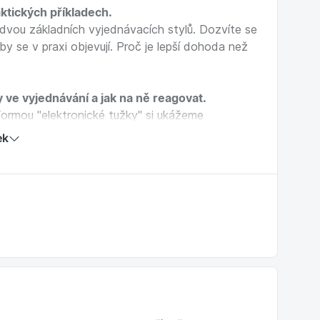
aktických příkladech.
 dvou základních vyjednávacích stylů. Dozvíte se
hyby se v praxi objevují. Proč je lepší dohoda než
y ve vyjednávání a jak na ně reagovat.
Formou "elektronické tužky" si ukážeme
govat třeba na přehnaný požadavek, vyvolávání
ek
ání zaskočí něčím nečekaným.
u konkrétních situací.
 danému tématu.
 bagristou:)
aždý den.