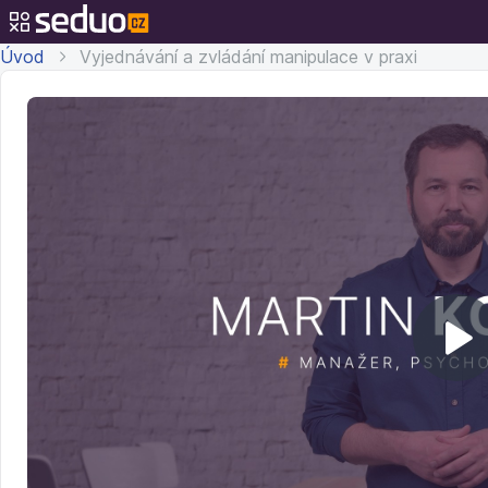
Úvod
Vyjednávání a zvládání manipulace v praxi
Př
v