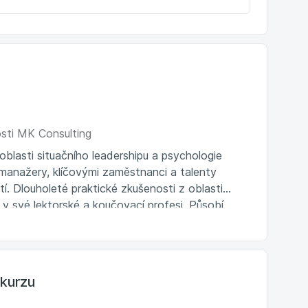
osti MK Consulting
oblasti situačního leadershipu a psychologie
manažery, klíčovými zaměstnanci a talenty
í. Dlouholeté praktické zkušenosti z oblasti
v své lektorské a koučovací profesi. Působí
gramech.
kurzu