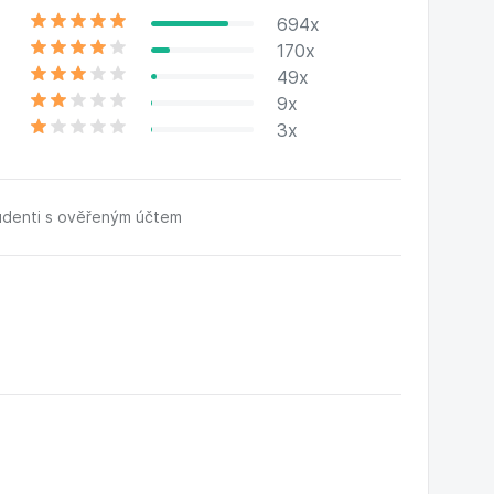
694x
170x
49x
9x
3x
udenti s ověřeným účtem