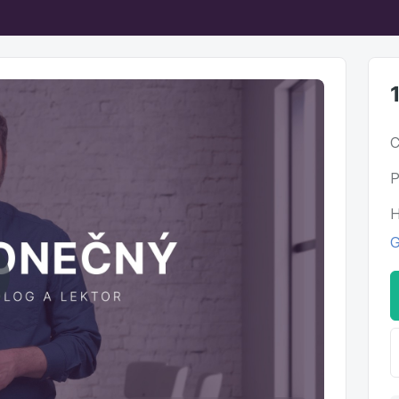
C
P
H
G
ehrát
ideo