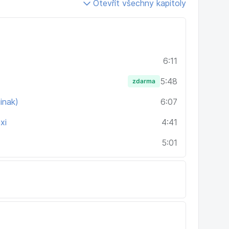
Otevřít všechny kapitoly
6:11
5:48
zdarma
inak)
6:07
xi
4:41
5:01