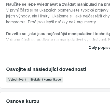
Naučíte se lépe vyjednávat a zvládat manipulaci na pr
V první části si na ukázkách pojmenujete typické projevy
jejich výhody, ale i limity. Ukážeme si, jaké nejčastější c
kompromis. Proč jsou lepší otázky než argumenty.
Dozvíte se, jaké jsou nejčastější manipulativní technik
V druhé části se podíváte na manipulativní vyjednávání. 
nejčastější manipulativní techniky. Získáte tipy, jak rea
Celý popis
soucitu nebo na to, když vás druhá strana při vyjednáv
Kurz tak nabízí kombinaci praktických ukázek a rozbor
Na konci každého bloku najdete shrnutí klíčové teorie k
Osvojíte si následující dovednosti
A můžete se těšit i na bonusovou lekci o vyjednávání s
Vyjednávání
Efektivní komunikace
Tento kurz volně navazuje na první díl
Vyjednávání pro k
Osnova kurzu