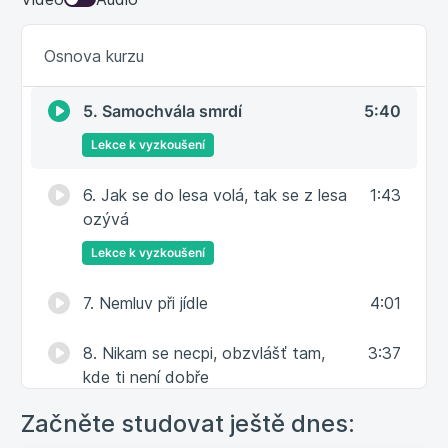
3. Neber, dokud ti nenabídnou
3:05
Osnova kurzu
4. Nebav se s cizími lidmi
5:05
5. Samochvála smrdí
5:40
Lekce k vyzkoušení
6. Jak se do lesa volá, tak se z lesa
1:43
ozývá
Lekce k vyzkoušení
7. Nemluv při jídle
4:01
8. Nikam se necpi, obzvlášť tam,
3:37
kde ti není dobře
Začněte studovat ještě dnes:
9. Nesrovnávejte se
4:47