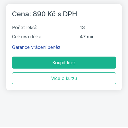
10. Mýtus zvaný work life balance
4:46
Cena: 890 Kč
s DPH
11. Kdo se bojí, nesmí do lesa
4:32
Počet lekcí:
13
Celková délka:
47 min
12. Dopis vlastnímu strachu
2:06
Garance vrácení peněz
14. Závěrečný test
Koupit kurz
Více o kurzu