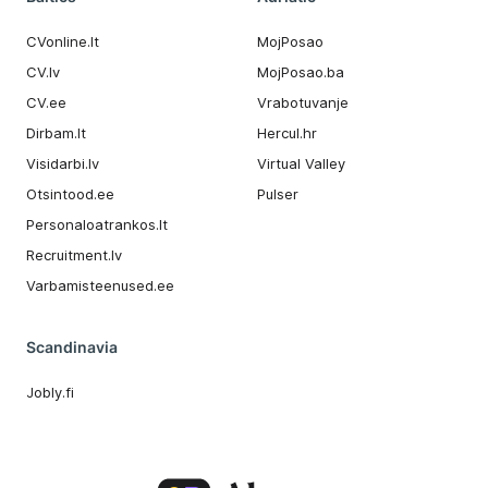
CVonline.lt
MojPosao
CV.lv
MojPosao.ba
CV.ee
Vrabotuvanje
Dirbam.It
Hercul.hr
Visidarbi.lv
Virtual Valley
Otsintood.ee
Pulser
Personaloatrankos.lt
Recruitment.lv
Varbamisteenused.ee
Scandinavia
Jobly.fi