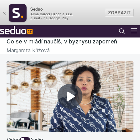
Seduo
ZOBRAZIT
×
Alma Career Czechia s.r.o.
Získat - na Google Play
Co se v mládí naučíš, v byznysu zapomeň
Margareta Křížová
Přehrát
1. Počkej, až se tě někdo zeptá
4:01
video
2. Používej větu „máš pravdu“
3:55
Video
Audio