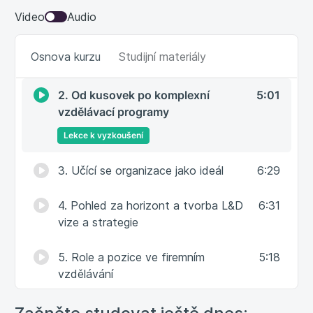
Video
Audio
Osnova kurzu
Studijní materiály
1. Lesk a bída firemního vzdělávání
5:22
2. Od kusovek po komplexní
5:01
vzdělávací programy
Lekce k vyzkoušení
3. Učící se organizace jako ideál
6:29
4. Pohled za horizont a tvorba L&D
6:31
vize a strategie
5. Role a pozice ve firemním
5:18
vzdělávání
6. Manažer a zaměstnanec ve
5:24