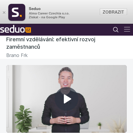
Seduo
ZOBRAZIT
×
Alma Career Czechia s.r.o.
Získat - na Google Play
Firemní vzdělávání: efektivní rozvoj
zaměstnanců
Brano Frk
Přehrát
video