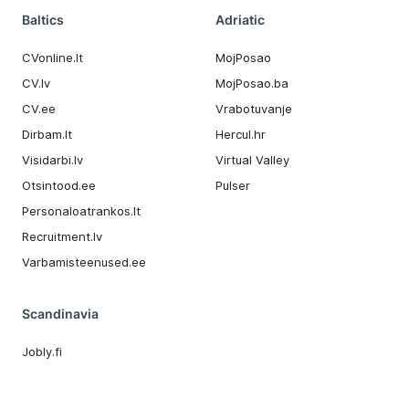
Baltics
Adriatic
CVonline.lt
MojPosao
CV.lv
MojPosao.ba
CV.ee
Vrabotuvanje
Dirbam.It
Hercul.hr
Visidarbi.lv
Virtual Valley
Otsintood.ee
Pulser
Personaloatrankos.lt
Recruitment.lv
Varbamisteenused.ee
Scandinavia
Jobly.fi