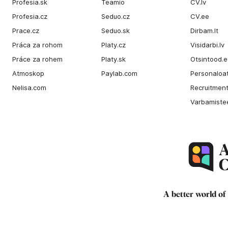
Profesia.sk
Teamio
CV.lv
Profesia.cz
Seduo.cz
CV.ee
Prace.cz
Seduo.sk
Dirbam.It
Práca za rohom
Platy.cz
Visidarbi.lv
Práce za rohem
Platy.sk
Otsintood.
Atmoskop
Paylab.com
Personaloat
Nelisa.com
Recruitment
Varbamiste
A better world of