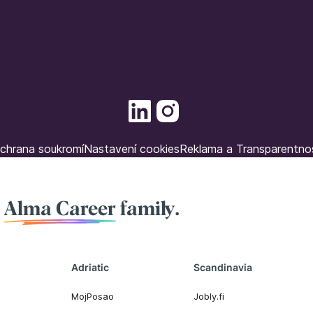
chrana soukromí
Nastavení cookies
Reklama a Transparentno
f
Alma Career
family.
Adriatic
Scandinavia
MojPosao
Jobly.fi