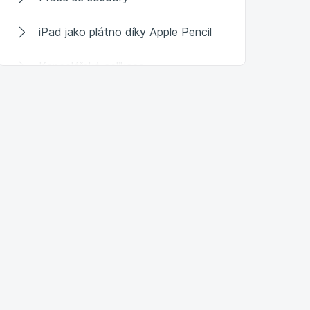
iPad jako plátno díky Apple Pencil
Kancelářské aplikace
iPad jako notebook, počítač či jen
monitor?
Komunikace a internet na iPadu
Tipy na užitečné aplikace