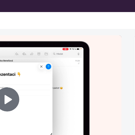
Přehrát
video
Následující lekce není přístupná k