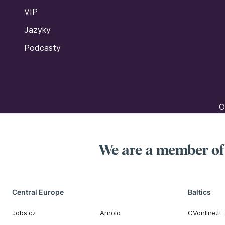
VIP
Jazyky
Podcasty
O
We are a member o
Central Europe
Baltics
Jobs.cz
Arnold
CVonline.lt