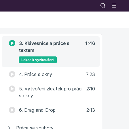
Prostředí a multitasking v iPadOS
1. Plocha a dock
4:08
2. Gesta pro multitasking
1:56
3. Klávesnice a práce s
1:46
textem
Lekce k vyzkoušení
4. Práce s okny
7:23
5. Vytvoření zkratek pro práci
2:10
s okny
6. Drag and Drop
2:13
Práce se soubory