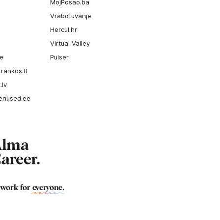
MojPosao.ba
Vrabotuvanje
Hercul.hr
Virtual Valley
ee
Pulser
rankos.lt
.lv
enused.ee
 work for
everyone
.