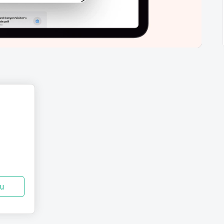
vyzkoušení
zu