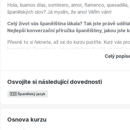
Hola, buenos días, sombrero, amor, flamenco, quesadilla
španělských slov? Já myslím, že ano! Věřím vám!
Celý život vás španělština lákala? Tak jste právě uděla
Nejlepší konverzační příručka španělštiny, jakou jste 
Přesně to si řeknete, až se do kurzu pustíte. Kurz vás
konverzací. Dozvíte se, jak se představit a jak vhodně r
někam pozvat a vyzkoušíte si, jak souhlasit i nesouhlasi
Celý popis
třeba až na firemní večeři či k vyjádření svého názoru o n
Naučte se vhodně reagovat na různé situace. Objevte 
Osvojíte si následující dovednosti
V kurzu se naučíte:
🇪🇸 Španělský jazyk
Jak se představit a říct o sobě základní informace
Jak zahájit konverzaci s rodilým mluvčím
Rozpoznat, kdy se na otázku “Jak se máš” odpovídá 
Jak, kdy a kde se přivítat dvojitým polibkem na tvář
Osnova kurzu
Vyjádřit svůj názor, souhlas, nesouhlas i pochybnosti