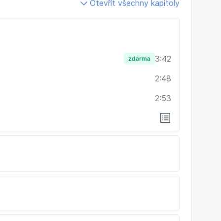
Otevřít všechny kapitoly
 práci či pogratulovat k úspěchu či ke šťastným
t čas na rozmyšlenou
verzaci
3:42
zdarma
2:48
unikaci
2:53
pomocí rukou a citoslovcí
zace
 a výrazech