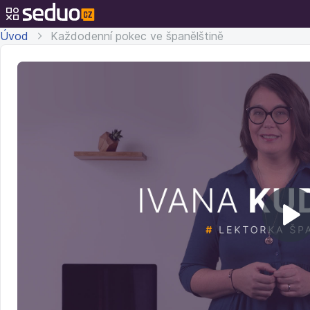
Úvod
Každodenní pokec ve španělštině
Př
v