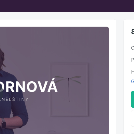
C
P
H
G
ehrát
ideo