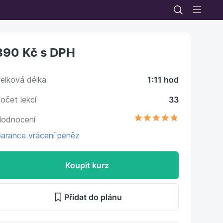
890 Kč
s DPH
elková délka
1:11 hod
očet lekcí
33
odnocení
arance vrácení peněz
Koupit kurz
Přidat do plánu