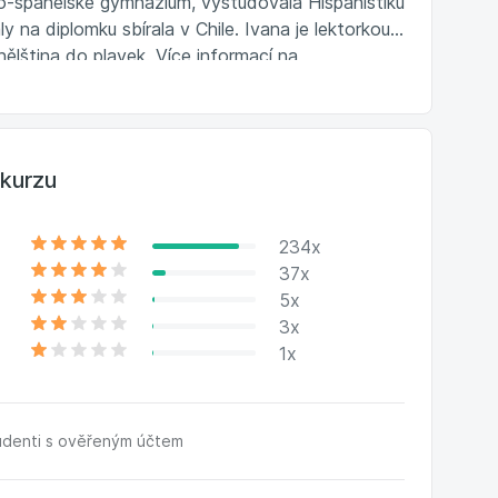
ko-španělské gymnázium, vystudovala Hispanistiku
ly na diplomku sbírala v Chile. Ivana je lektorkou
ělština do plavek. Více informací na
kurzu
234x
37x
5x
3x
1x
udenti s ověřeným účtem