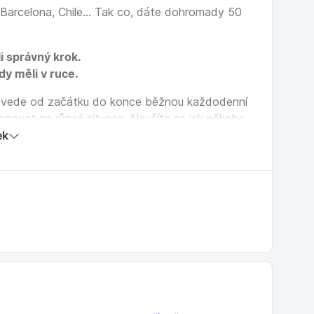
, Barcelona, Chile… Tak co, dáte dohromady 50
li správný krok.
kdy měli v ruce.
 provede od začátku do konce běžnou každodenní
eagovat na různé situace. Naučíte se jak někoho
t. Od témat jako je počasí a rodina se dostanete
ek
ovém seriálu na Netflixu.
v sobě svoje hispánské já.
a kdy je to jen pozdrav