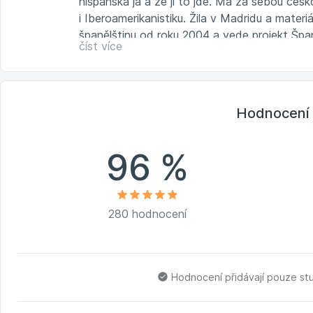
hispánská já a že jí to jde. Má za sebou čes
i Iberoamerikanistiku. Žila v Madridu a materiá
španělštinu od roku 2004 a vede projekt Špan
číst více
spanelstinadoplavek.cz
Hodnocení 
96 %
280 hodnocení
Hodnocení přidávají pouze st