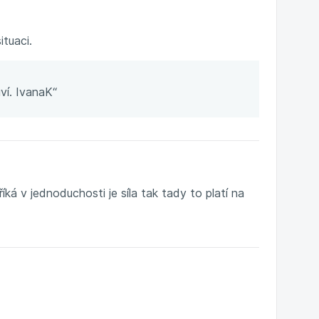
ituaci.
ví. IvanaK“
ká v jednoduchosti je síla tak tady to platí na