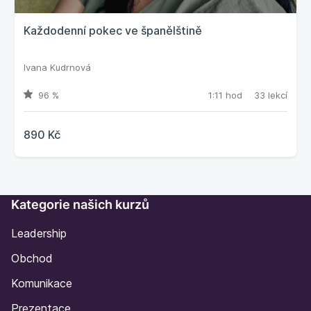
Každodenní pokec ve španělštině
Ivana Kudrnová
96 %
1:11 hod
33 lekcí
890 Kč
Kategorie našich kurzů
Leadership
Obchod
Komunikace
Prezentace