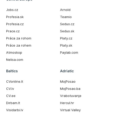
Jobs.cz
Arnold
Profesia.sk
Teamio
Profesia.cz
Seduo.cz
Prace.cz
Seduo.sk
Práca za rohom
Platy.cz
Práce za rohem
Platy.sk
Atmoskop
Paylab.com
Nelisa.com
Baltics
Adriatic
CVonline.lt
MojPosao
CV.lv
MojPosao.ba
CV.ee
Vrabotuvanje
Dirbam.It
Hercul.hr
Visidarbi.lv
Virtual Valley