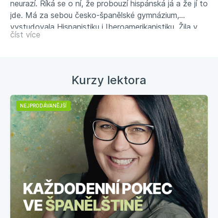
neurazí. Říká se o ní, že probouzí hispánská já a že jí to
jde. Má za sebou česko-španělské gymnázium,
vystudovala Hispanistiku i Iberoamerikanistiku. Žila v
číst více
Madridu a materiály na diplomku sbírala v Chile. Ivana
je lektorkou španělštinu od roku 2004 a vede projekt
Španělština do plavek. Více informací na
spanelstinadoplavek.cz
Kurzy lektora
NEJPRODÁVANĚJŠÍ