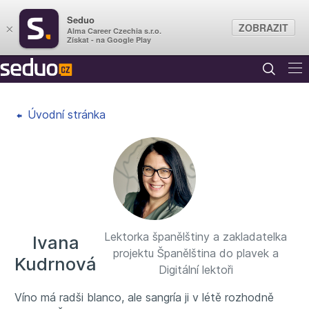
Seduo
ZOBRAZIT
×
Alma Career Czechia s.r.o.
Získat - na Google Play
Úvodní stránka
Lektorka španělštiny a zakladatelka
Ivana
projektu Španělština do plavek a
Kudrnová
Digitální lektoři
Víno má radši blanco, ale sangría ji v létě rozhodně