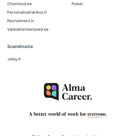
Otsintood.ee
Pulser
Personaloatrankos.lt
Recruitment.lv
Varbamisteenused.ee
Scandinavia
Jobly.fi
A better world of work for
everyone
.