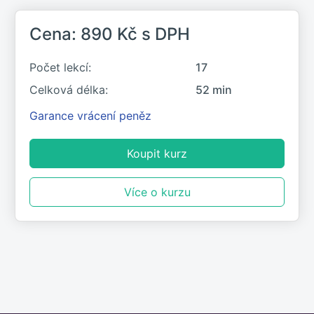
14. Řekněte jim příběh
1:57
Cena: 890 Kč
s DPH
15. Fakta, emoce a konzistence
6:36
Počet lekcí:
17
16. Co dál?
1:13
Celková délka:
52 min
Garance vrácení peněz
17. Závěrečný test
Koupit kurz
Více o kurzu