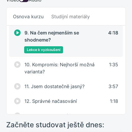
8. „Co sám nerad, nečiň jinému.“
2:40
Osnova kurzu
Studijní materiály
Nebo ne?
9. Na čem nejmenším se
4:18
shodneme?
Lekce k vyzkoušení
10. Kompromis: Nejhorší možná
1:35
varianta?
11. Jsem dostatečně jasný?
3:57
12. Správné načasování
1:18
13. Vizualizace a zážitek: Mluvit
3:30
nestačí
Začněte studovat ještě dnes: