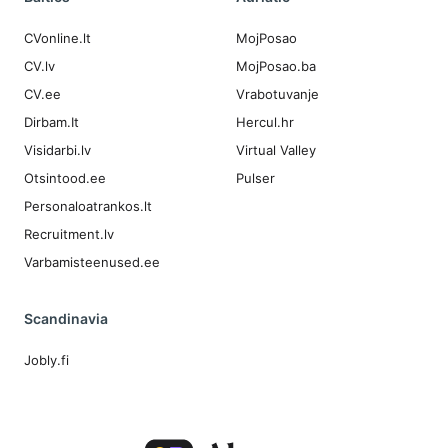
CVonline.lt
MojPosao
CV.lv
MojPosao.ba
CV.ee
Vrabotuvanje
Dirbam.It
Hercul.hr
Visidarbi.lv
Virtual Valley
Otsintood.ee
Pulser
Personaloatrankos.lt
Recruitment.lv
Varbamisteenused.ee
Scandinavia
Jobly.fi