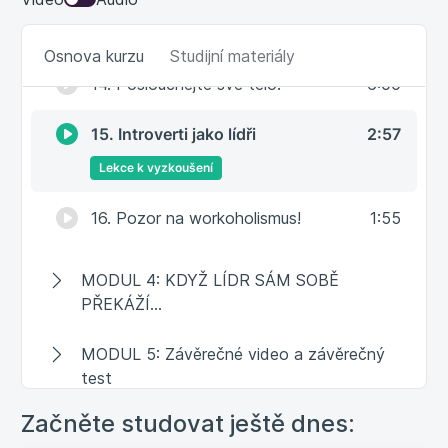
13. Jak neskončit psychicky na dně
3:30
Osnova kurzu
Studijní materiály
14. Poslouchejte své tělo!
6:00
15. Introverti jako lídři
2:57
Lekce k vyzkoušení
16. Pozor na workoholismus!
1:55
MODUL 4: KDYŽ LÍDR SÁM SOBĚ
PŘEKÁŽÍ…
MODUL 5: Závěrečné video a závěrečný
test
Začněte studovat ještě dnes: