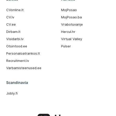
CVonline.lt
MojPosao
CV.lv
MojPosao.ba
CV.ee
Vrabotuvanje
Dirbam.It
Hercul.hr
Visidarbi.lv
Virtual Valley
Otsintood.ee
Pulser
Personaloatrankos.lt
Recruitment.lv
Varbamisteenused.ee
Scandinavia
Jobly.fi