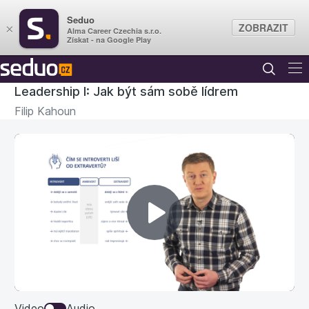
Seduo
ZOBRAZIT
×
Alma Career Czechia s.r.o.
Získat - na Google Play
Leadership I: Jak být sám sobě lídrem
Filip Kahoun
MODUL 1: POVINNÁ VÝBAVA
ÚSPĚŠNÉHO LÍDRA
MODUL 2: JAK SI DĚLAT CHYTŘE
OSOBNÍ MARKETING?
Přehrát
MODUL 3: JAK OCHRÁNIT ZÁKLADNÍ
video
ŽIVOTNÍ FUNKCE LÍDRA?
12. Pravidlo kyslíkové masky
1:31
Video
Audio