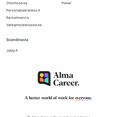
Otsintood.ee
Pulser
Personaloatrankos.lt
Recruitment.lv
Varbamisteenused.ee
Scandinavia
Jobly.fi
A better world of work for
everyone
.