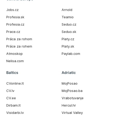
Jobs.cz
Arnold
Profesia.sk
Teamio
Profesia.cz
Seduo.cz
Prace.cz
Seduo.sk
Práca za rohom
Platy.cz
Práce za rohem
Platy.sk
Atmoskop
Paylab.com
Nelisa.com
Baltics
Adriatic
CVonline.lt
MojPosao
CV.lv
MojPosao.ba
CV.ee
Vrabotuvanje
Dirbam.It
Hercul.hr
Visidarbi.lv
Virtual Valley