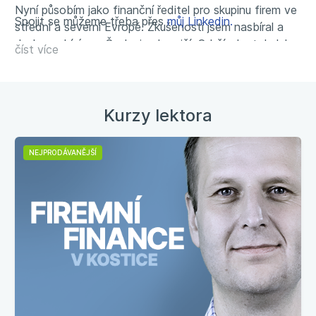
Nyní působím jako finanční ředitel pro skupinu firem ve
Spojit se můžeme třeba přes
můj Linkedin.
střední a severní Evropě. Zkušenosti jsem nasbíral a
dodnes sbírám v Česku i zahraničí. Od čísel a tabulek
číst více
rád odpočívám na horách, dalekých cestách, běháním,
u dobrého jídla nebo sledováním japonských animé.
Kurzy lektora
NEJPRODÁVANĚJŠÍ