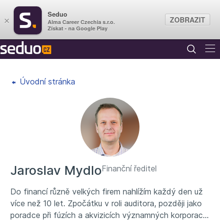
Seduo
ZOBRAZIT
×
Alma Career Czechia s.r.o.
Získat - na Google Play
Úvodní stránka
Jaroslav Mydlo
Finanční ředitel
Do financí různě velkých firem nahlížím každý den už
více než 10 let. Zpočátku v roli auditora, později jako
poradce při fúzích a akvizicích významných korporací.