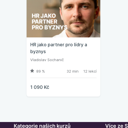
HR jako partner pro lídry a
byznys
Vladislav Sochanič
89 %
32 min
12 lekcí
1 090 Kč
Kategorie našich kurzů
Více ze 