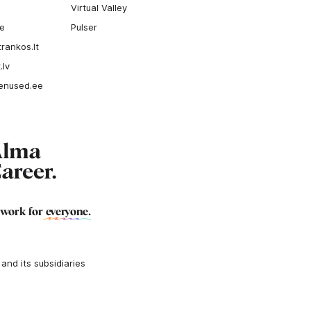
Virtual Valley
ee
Pulser
rankos.lt
.lv
enused.ee
 work for
everyone
.
nd its subsidiaries