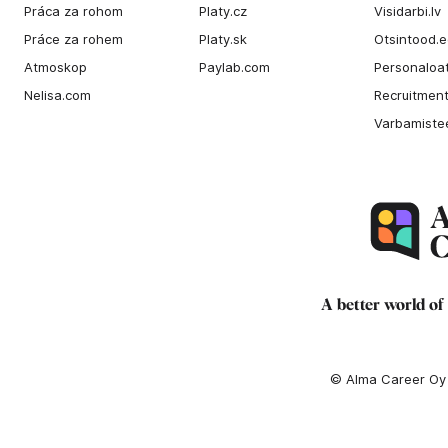
Práca za rohom
Platy.cz
Visidarbi.lv
Práce za rohem
Platy.sk
Otsintood.
Atmoskop
Paylab.com
Personaloat
Nelisa.com
Recruitment
Varbamiste
A better world of
© Alma Career Oy a