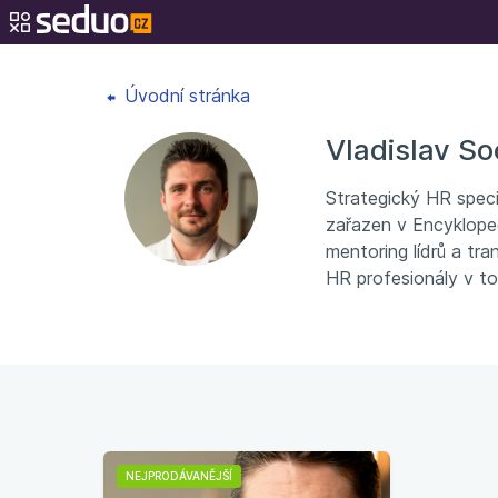
Úvodní stránka
Vladislav S
Strategický HR speci
zařazen v Encykloped
mentoring lídrů a tr
HR profesionály v to
NEJPRODÁVANĚJŠÍ