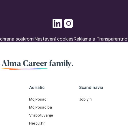
chrana soukromí
Nastavení cookies
Reklama a Transparentno
f
Alma Career
family.
Adriatic
Scandinavia
MojPosao
Jobly.fi
MojPosao.ba
Vrabotuvanje
Hercul.hr