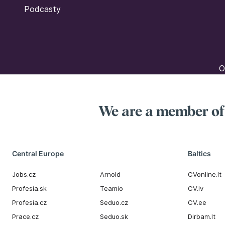
Podcasty
O
We are a member o
Central Europe
Baltics
Jobs.cz
Arnold
CVonline.lt
Profesia.sk
Teamio
CV.lv
Profesia.cz
Seduo.cz
CV.ee
Prace.cz
Seduo.sk
Dirbam.It