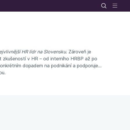
jvlivnější HR lídr na Slovensku
. Zároveň je
et zkušeností v HR – od interního HRBP až po
 s konkrétním dopadem na podnikání a podporuje
ou.