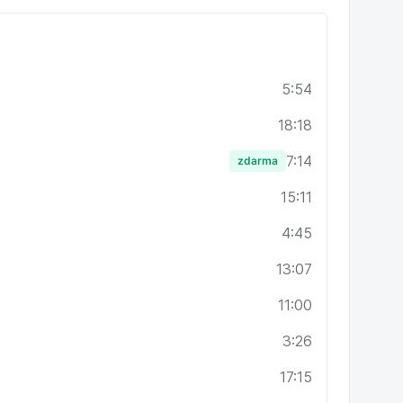
 souladu s nevyhnutelnými trendy v lidské
oru a péči o lidi jako přirozenou součást své
5:54
18:18
7:14
zdarma
15:11
4:45
13:07
11:00
3:26
17:15