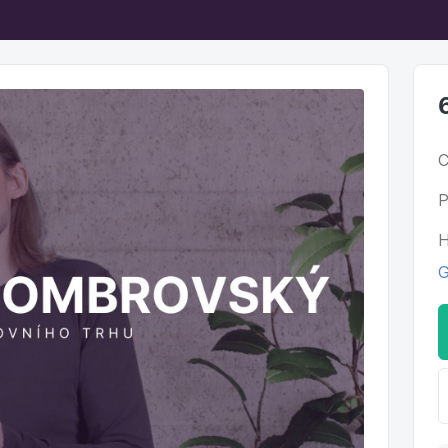
C
P
H
G