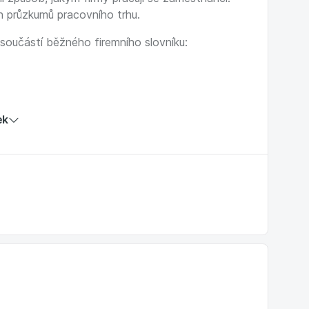
h průzkumů pracovního trhu.
 součástí běžného firemního slovníku:
ek
ik let:
ří chtějí vést firmu moderně, s důvěrou v