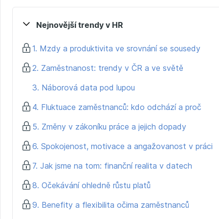
zaměstnance, vstřícně k potřebám různých skupin lidí a v
spolupráci.
Nejnovější trendy v HR
Inspiraci v něm najdou i manažeři týmů, kteří vnímají podp
práce.
1. Mzdy a produktivita ve srovnání se sousedy
2. Zaměstnanost: trendy v ČR a ve světě
3. Náborová data pod lupou
4. Fluktuace zaměstnanců: kdo odchází a proč
5. Změny v zákoníku práce a jejich dopady
6. Spokojenost, motivace a angažovanost v práci
7. Jak jsme na tom: finanční realita v datech
8. Očekávání ohledně růstu platů
9. Benefity a flexibilita očima zaměstnanců