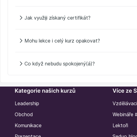
Jak využiji získaný certifikát?
Mohu lekce i celý kurz opakovat?
Co když nebudu spokojený(á)?
Kategorie našich kurzů
Více ze 
Leadership
Vzdělávac
Obchod
Webináře 
Komunikace
Lektoři
Prezentace
Seduo blo