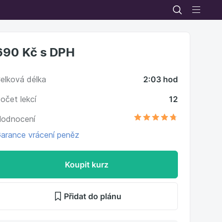
690 Kč
s DPH
elková délka
2:03 hod
očet lekcí
12
odnocení
arance vrácení peněz
Koupit kurz
Přidat do plánu