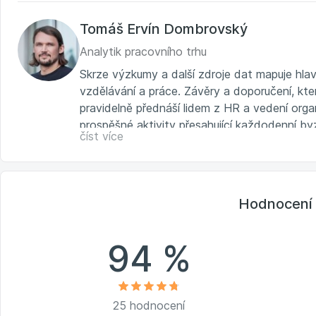
Tomáš Ervín Dombrovský
Analytik pracovního trhu
Skrze výzkumy a další zdroje dat mapuje hla
vzdělávání a práce. Závěry a doporučení, kte
pravidelně přednáší lidem z HR a vedení orga
prospěšné aktivity přesahující každodenní by
číst více
online služby pro vzdělávání a hledání práce,
Atmoskop.cz
a další portály a mobilní aplikac
Hodnocení 
94 %
25 hodnocení