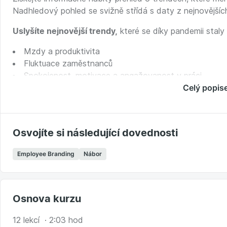
Nadhledový pohled se svižně střídá s daty z nejnovějšíc
Uslyšíte nejnovější trendy,
které se díky pandemii staly
Mzdy a produktivita
Fluktuace zaměstnanců
Spokojenost, motivace a angažovanost v práci
Očekávání ohledně růstu platů
Celý popis
Benefity, flexibilita a autonomie v práci
Digitální transformace v číslech
Osvojíte si následující dovednosti
Dostane se i na témata, která trhem práce hýbou už někol
Význam a efektivita firemního vzdělávání
Employee Branding
Nábor
Práce s mladými talenty a lidmi 50+
Autentické nábory a férové odchody zaměstnanců
Komu je kurz určen
Osnova kurzu
Všem členům vedení firem, ředitelům a HR manažerům, kte
12 lekcí · 2:03 hod