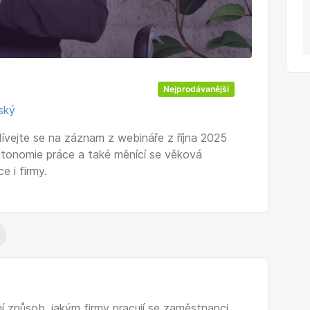
Nejprodávanější
ský
vejte se na záznam z webináře z října 2025
a autonomie práce a také měnící se věková
e i firmy.
í způsob, jakým firmy pracují se zaměstnanci.