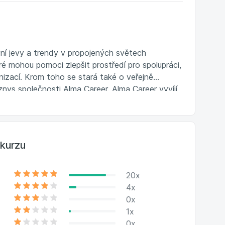
vní jevy a trendy v propojených světech
ré mohou pomoci zlepšit prostředí pro spolupráci,
nizací. Krom toho se stará také o veřejně
znys společnosti Alma Career. Alma Career vyvíjí
 například
Jobs.cz
,
Prace.cz
,
Seduo.cz
,
e.
kurzu
20x
4x
0x
1x
0x