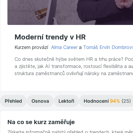
Moderní trendy v HR
Kurzem provází
Alma Career
a
Tomáš Ervín Dombrov
Co dnes skutečně hýbe světem HR a trhu práce? Podí
a zjistěte, jak AI transformace, rostoucí flexibilita 
struktura zaměstnanců ovlivňují nároky na zaměstnanc
Přehled
Osnova
Lektoři
Hodnocení
94%
(25)
Na co se kurz zaměřuje
Získejte informačně nabitý přehled o trendech, které měn