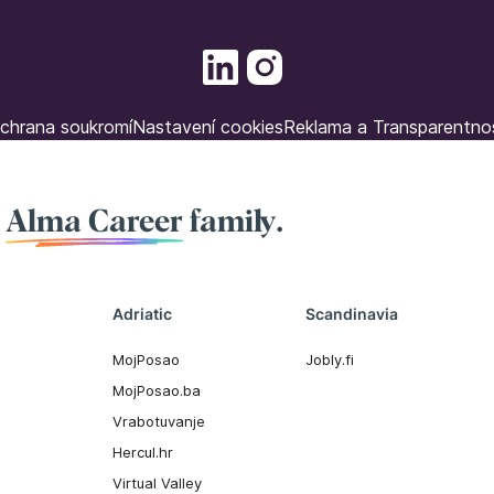
chrana soukromí
Nastavení cookies
Reklama a Transparentno
f
Alma Career
family.
Adriatic
Scandinavia
MojPosao
Jobly.fi
MojPosao.ba
Vrabotuvanje
Hercul.hr
Virtual Valley