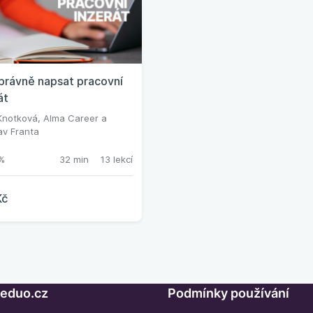
právně napsat pracovní
át
Knotková
,
Alma Career
a
av Franta
%
32 min
13 lekcí
Kč
Seduo.cz
Podmínky používání