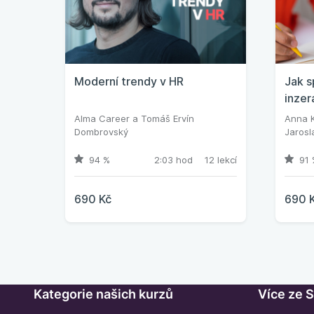
Moderní trendy v HR
Jak s
inzer
Alma Career
a
Tomáš Ervín
Anna 
Dombrovský
Jarosl
94 %
2:03 hod
12 lekcí
91 
690 Kč
690 
Kategorie našich kurzů
Více ze 