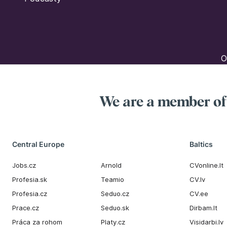
O
We are a member o
Central Europe
Baltics
Jobs.cz
Arnold
CVonline.lt
Profesia.sk
Teamio
CV.lv
Profesia.cz
Seduo.cz
CV.ee
Prace.cz
Seduo.sk
Dirbam.It
Práca za rohom
Platy.cz
Visidarbi.lv