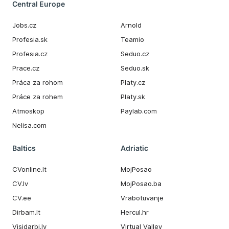
Central Europe
Jobs.cz
Arnold
Profesia.sk
Teamio
Profesia.cz
Seduo.cz
Prace.cz
Seduo.sk
Práca za rohom
Platy.cz
Práce za rohem
Platy.sk
Atmoskop
Paylab.com
Nelisa.com
Baltics
Adriatic
CVonline.lt
MojPosao
CV.lv
MojPosao.ba
CV.ee
Vrabotuvanje
Dirbam.It
Hercul.hr
Visidarbi.lv
Virtual Valley