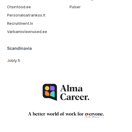
Otsintood.ee
Pulser
Personaloatrankos.lt
Recruitment.lv
Varbamisteenused.ee
Scandinavia
Jobly.fi
A better world of work for
everyone
.