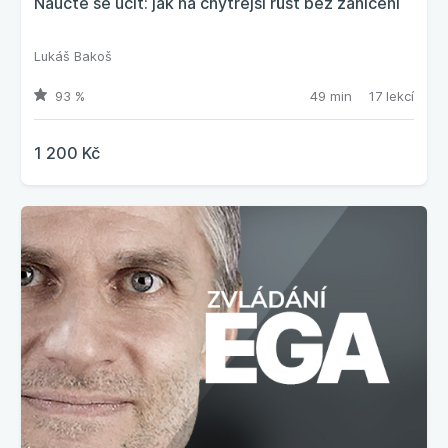
Naučte se učit: jak na chytřejší růst bez zahlcení
Lukáš Bakoš
93 %
49 min
17 lekcí
1 200 Kč