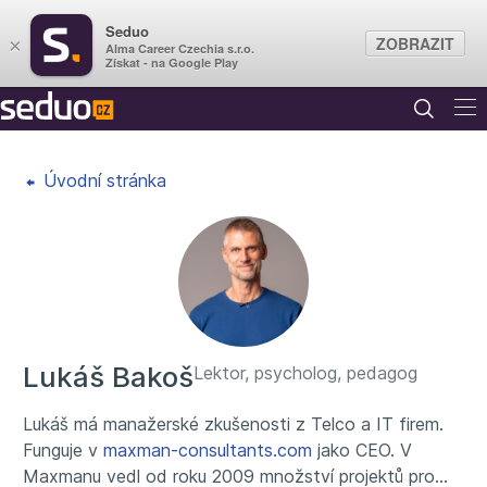
Seduo
ZOBRAZIT
×
Alma Career Czechia s.r.o.
Získat - na Google Play
Úvodní stránka
Lukáš Bakoš
Lektor, psycholog, pedagog
Lukáš má manažerské zkušenosti z Telco a IT firem.
Funguje v
maxman-consultants.com
jako CEO. V
Maxmanu vedl od roku 2009 množství projektů pro