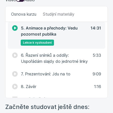
4. Layout: A teď seskládám dobře
9:30
Osnova kurzu
Studijní materiály
vypadající slajd
5. Animace a přechody: Vedu
14:31
pozornost publika
Lekce k vyzkoušení
6. Řazení snímků a oddíly:
5:33
Uspořádám slajdy do jednotné linky
7. Prezentování: Jdu na to
9:09
8. Závěr
1:16
9. Závěrečný test
Začněte studovat ještě dnes: