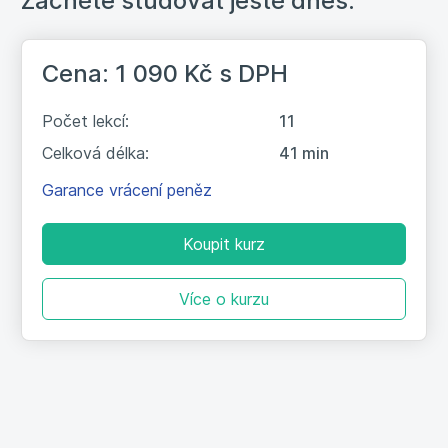
Začněte studovat ještě dnes:
10. Na cestě k zvládání ega
3:20
Cena: 1 090 Kč
s DPH
11. Závěrečný test
Počet lekcí:
11
Celková délka:
41 min
Garance vrácení peněz
Koupit kurz
Více o kurzu