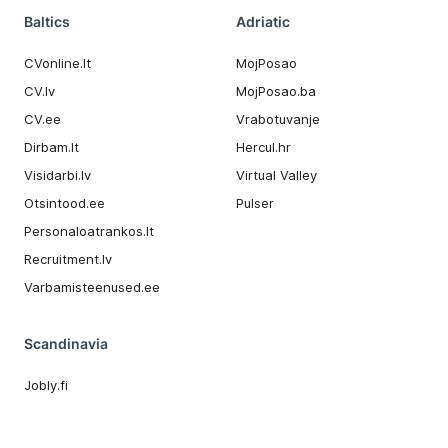
Baltics
Adriatic
CVonline.lt
MojPosao
CV.lv
MojPosao.ba
CV.ee
Vrabotuvanje
Dirbam.It
Hercul.hr
Visidarbi.lv
Virtual Valley
Otsintood.ee
Pulser
Personaloatrankos.lt
Recruitment.lv
Varbamisteenused.ee
Scandinavia
Jobly.fi