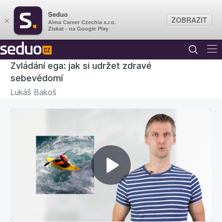
Seduo
ZOBRAZIT
×
Alma Career Czechia s.r.o.
Získat - na Google Play
Zvládání ega: jak si udržet zdravé
sebevědomí
Lukáš Bakoš
Přehrát
video
1. Různé podoby našeho ega
4:20