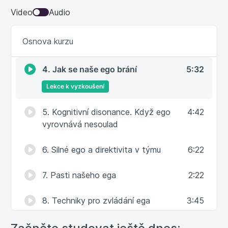
Video
Audio
2. Ego v zajetí sebeklamů
5:17
Osnova kurzu
3. Efekt nadměrné sebedůvěry
2:52
4. Jak se naše ego brání
5:32
Lekce k vyzkoušení
5. Kognitivní disonance. Když ego
4:42
vyrovnává nesoulad
6. Silné ego a direktivita v týmu
6:22
7. Pasti našeho ega
2:22
8. Techniky pro zvládání ega
3:45
9. Techniky pro zvládání ega II
3:01