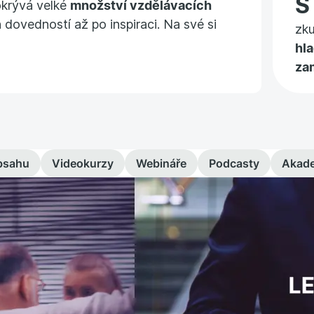
okrývá velké
množství vzdělávacích
 dovedností až po inspiraci. Na své si
zk
hl
za
bsahu
Videokurzy
Webináře
Podcasty
Akad