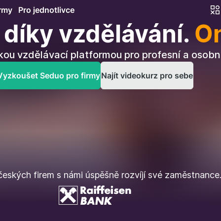
irmy
Pro jednotlivce
díky vzdělávání.
On
kou vzdělávací platformou pro profesní a osobní
Vyzkoušet Seduo pro firmy
Najít videokurz pro sebe
eských firem s námi úspěšně rozvíjí své zaměstnance