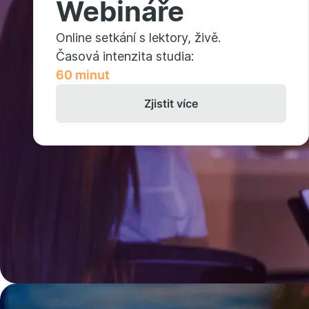
Webináře
Online setkání s lektory, živě.
Časová intenzita studia:
60 minut
Zjistit více