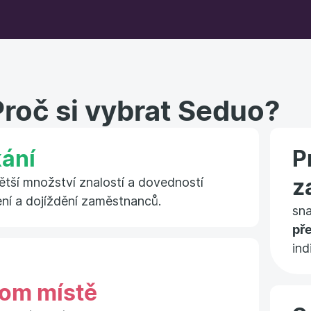
Proč si vybrat Seduo?
ání
P
z
větší množství znalostí a dovedností
ení a dojíždění zaměstnanců.
sn
př
ind
om místě