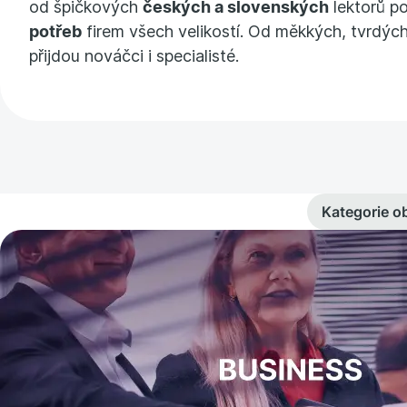
od špičkových
českých a slovenských
lektorů p
potřeb
firem všech velikostí. Od měkkých, tvrdých
přijdou nováčci i specialisté.
Kategorie o