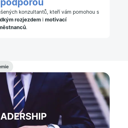
S
podporou
ušených konzultantů, kteří vám pomohou s
adkým rozjezdem
i
motivací
městnanců
.
emie