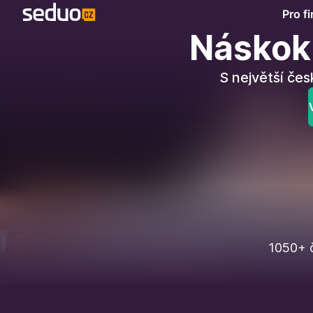
Pro f
Náskok 
S největší čes
1050+ č