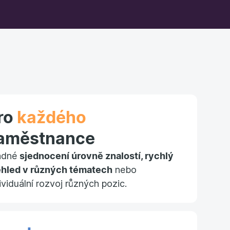
ro
každého
aměstnance
adné
sjednocení úrovně znalostí, rychlý
ehled v různých tématech
nebo
ividuální rozvoj různých pozic.