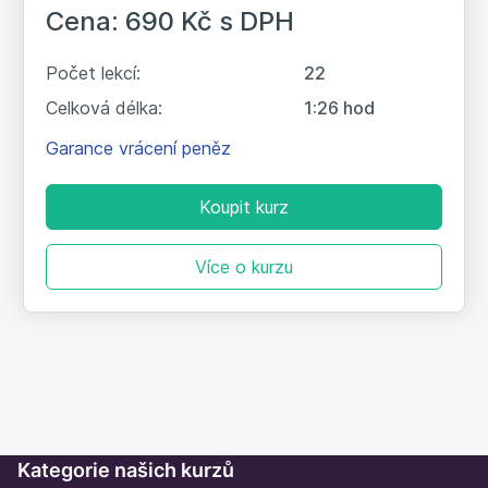
Cena: 690 Kč
s DPH
9. Funkce IMAGE a práce s obrázky
5:41
Počet lekcí:
22
10. Funkce GROUPBY, PIVOTBY,
9:01
Celková délka:
1:26 hod
PERCENTOF
Garance vrácení peněz
NOVÉ POKROČILÉ NÁSTROJE
Koupit kurz
NOVÉ VYCHYTÁVKY
Více o kurzu
Kategorie našich kurzů