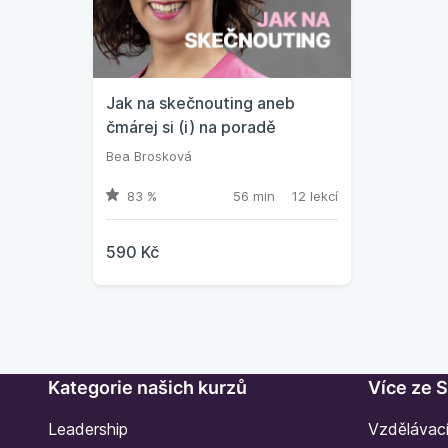
Jak na skečnouting aneb
čmárej si (i) na poradě
Bea Brosková
83 %
56 min
12 lekcí
590 Kč
Kategorie našich kurzů
Více ze 
Leadership
Vzdělávac