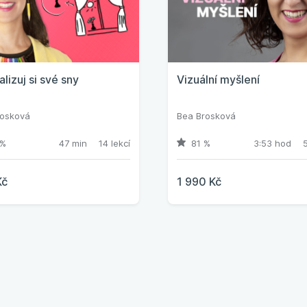
alizuj si své sny
Vizuální myšlení
rosková
Bea Brosková
%
47 min
14 lekcí
81 %
3:53 hod
5
Kč
1 990 Kč