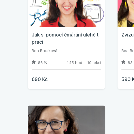
Jak si pomocí čmárání ulehčit
Zvizu
práci
Bea Brosková
Bea B
86 %
1:15 hod
19 lekcí
83 
690 Kč
590 