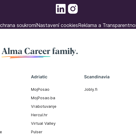
chrana soukromí
Nastavení cookies
Reklama a Transparentno
f
Alma Career
family.
Adriatic
Scandinavia
MojPosao
Jobly.fi
MojPosao.ba
Vrabotuvanje
Hercul.hr
Virtual Valley
ee
Pulser