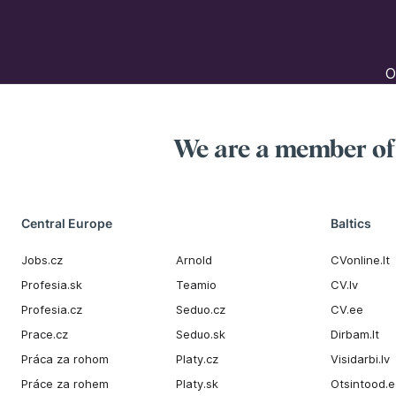
O
We are a member o
Central Europe
Baltics
Jobs.cz
Arnold
CVonline.lt
Profesia.sk
Teamio
CV.lv
Profesia.cz
Seduo.cz
CV.ee
Prace.cz
Seduo.sk
Dirbam.It
Práca za rohom
Platy.cz
Visidarbi.lv
Práce za rohem
Platy.sk
Otsintood.