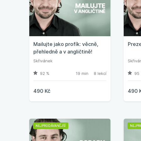
Mailujte jako profík: věcně,
Preze
přehledně a v angličtině!
Skřivánek
Skřivá
92 %
19 min
8 lekcí
95 
490 Kč
490 
NEJPRODÁVANĚJŠÍ
NEJPR