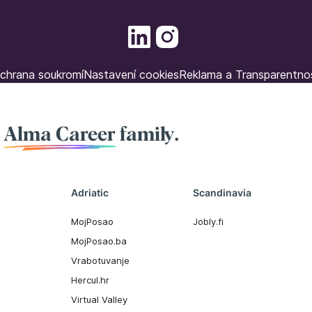
chrana soukromí
Nastavení cookies
Reklama a Transparentno
f
Alma Career
family.
Adriatic
Scandinavia
MojPosao
Jobly.fi
MojPosao.ba
Vrabotuvanje
Hercul.hr
Virtual Valley