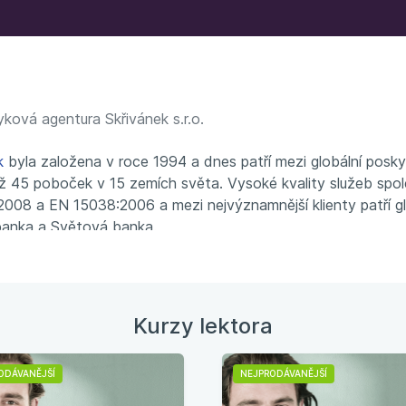
ková agentura Skřivánek s.r.o.
k
byla založena v roce 1994 a dnes patří mezi globální posky
než 45 poboček v 15 zemích světa. Vysoké kvality služeb spo
:2008 a EN 15038:2006 a mezi nejvýznamnější klienty patří glo
 banka a Světová banka.
Kurzy lektora
ODÁVANĚJŠÍ
NEJPRODÁVANĚJŠÍ