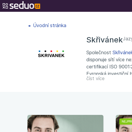
Úvodní stránka
Skřivánek
Jazy
Společnost
Skřiváne
disponuje sítí více 
certifikací ISO 9001
Evropská investiční
číst více
NEJPR