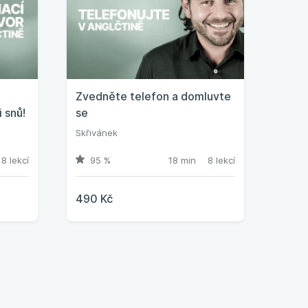
Zvedněte telefon a domluvte
 snů!
se
Skřivánek
8 lekcí
95 %
18 min
8 lekcí
490 Kč