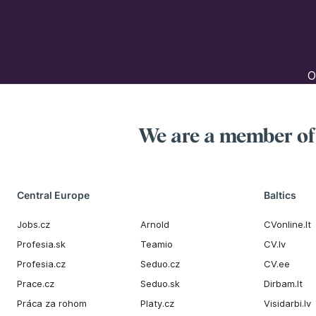
O
We are a member o
Central Europe
Baltics
Jobs.cz
Arnold
CVonline.lt
Profesia.sk
Teamio
CV.lv
Profesia.cz
Seduo.cz
CV.ee
Prace.cz
Seduo.sk
Dirbam.It
Práca za rohom
Platy.cz
Visidarbi.lv