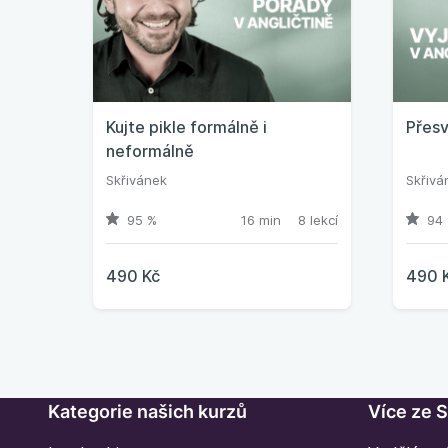
Kujte pikle formálně i
Přesv
neformálně
Skřivánek
Skřivá
95 %
16 min
8 lekcí
94 
490 Kč
490 
Kategorie našich kurzů
Více ze 