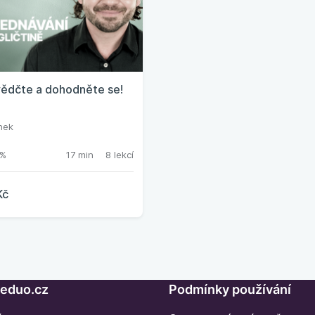
ědčte a dohodněte se!
nek
%
17 min
8 lekcí
Kč
Seduo.cz
Podmínky používání