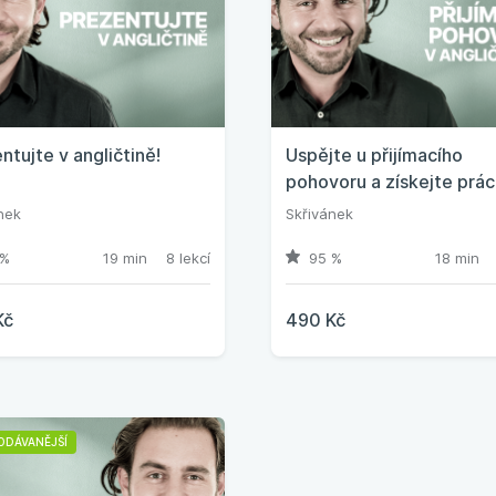
ntujte v angličtině!
Uspějte u přijímacího
pohovoru a získejte práci
nek
Skřivánek
%
19 min
8 lekcí
95 %
18 min
Kč
490 Kč
ODÁVANĚJŠÍ