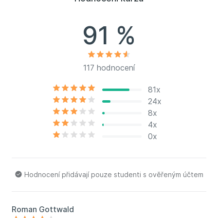
Professional
) od Microsoftu v Česku.
91 %
117 hodnocení
81x
24x
8x
4x
0x
Hodnocení přidávají pouze studenti s ověřeným účtem
Roman Gottwald