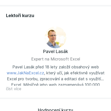
Lektoři kurzu
Pavel Lasák
Expert na Microsoft Excel
Pavel Lasák před 18 lety založil obsahový web
www.JakNaExcel.cz
, který učí, jak efektivně využívat
Excel pro tvorbu, zpracování a editaci dat s využitím
Excel. Měsíčně jeho web zaznamenává 100.000
číst více
návštěv. Firmám pomáhá s efektivním zpracováním
dat, tvorbou šablon a programováním ve VBA. Dále
externě lektoruje pro MUNI a Czechitas. Je jediným
držitelem prestižního ocenění MVP (
Most Valued
Hodnocení kurzu