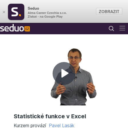
Seduo
ZOBRAZIT
×
Alma Career Czechia s.r.o.
Získat - na Google Play
Přehrát
video
Statistické funkce v Excel
Kurzem provází
Pavel Lasák