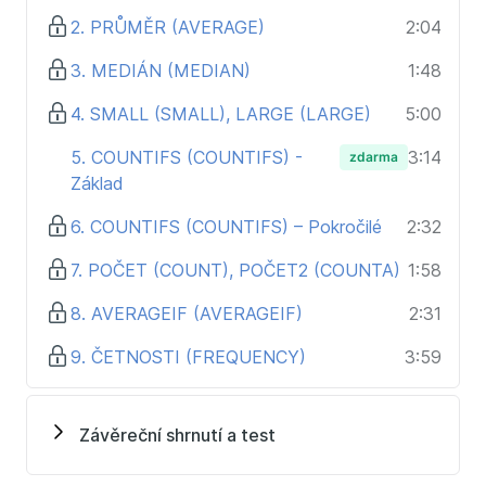
2. PRŮMĚR (AVERAGE)
2:04
Excel pro začátečníky
Tipy a triky pro Excel
3. MEDIÁN (MEDIAN)
1:48
Obecně o funkcích
Vyhledávací a referenční funkce
4. SMALL (SMALL), LARGE (LARGE)
5:00
Matematické funkce
5. COUNTIFS (COUNTIFS) -
3:14
zdarma
Logické funkce
Základ
Textové funkce
Funkce datum a čas
6. COUNTIFS (COUNTIFS) – Pokročilé
2:32
Základy grafů
Pokročilejší grafy
7. POČET (COUNT), POČET2 (COUNTA)
1:58
Kontingenční tabulky
8. AVERAGEIF (AVERAGEIF)
2:31
9. ČETNOSTI (FREQUENCY)
3:59
Závěreční shrnutí a test