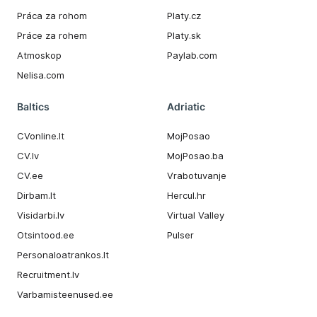
Práca za rohom
Platy.cz
Práce za rohem
Platy.sk
Atmoskop
Paylab.com
Nelisa.com
Baltics
Adriatic
CVonline.lt
MojPosao
CV.lv
MojPosao.ba
CV.ee
Vrabotuvanje
Dirbam.It
Hercul.hr
Visidarbi.lv
Virtual Valley
Otsintood.ee
Pulser
Personaloatrankos.lt
Recruitment.lv
Varbamisteenused.ee