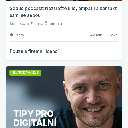
Seduo podcast: Neztraťte klid, empatii a kontakt
sami se sebou
Seduo.cz
a
Zuzana Čaputová
97 %
42 min
7 lekcí
Pouze s firemní licencí
NEJPRODÁVANĚJŠÍ