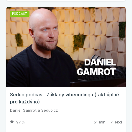
PODCAST
Seduo podcast: Základy vibecodingu (fakt úplně
pro každýho)
Daniel Gamrot
a
Seduo.cz
97 %
51 min
7 lekcí