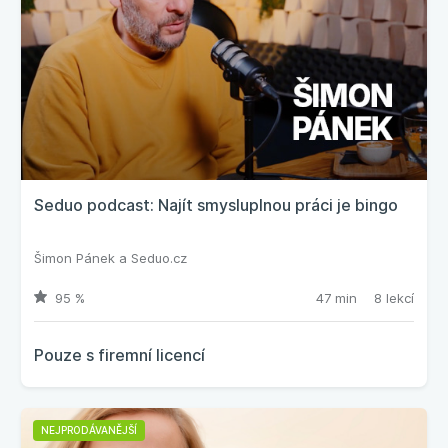
Seduo podcast: Najít smysluplnou práci je bingo
Šimon Pánek
a
Seduo.cz
95 %
47 min
8 lekcí
Pouze s firemní licencí
NEJPRODÁVANĚJŠÍ