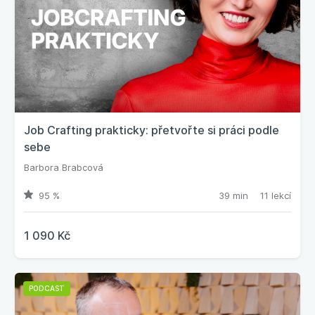
Job Crafting prakticky: přetvořte si práci podle
sebe
Barbora Brabcová
95 %
39 min
11 lekcí
1 090 Kč
PODCAST