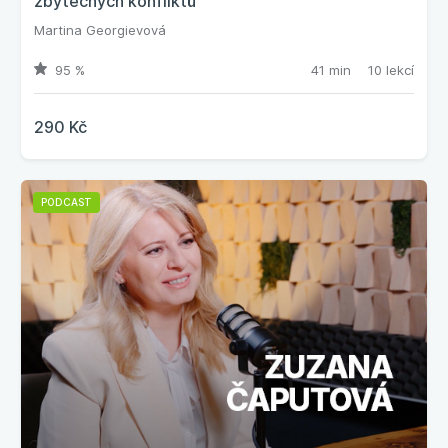
zbytečných konfliktů
Martina Georgievová
95 %
41 min
10 lekcí
290 Kč
PODCAST