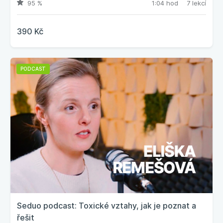
95 %
1:04 hod
7 lekcí
390 Kč
PODCAST
Seduo podcast: Toxické vztahy, jak je poznat a
řešit