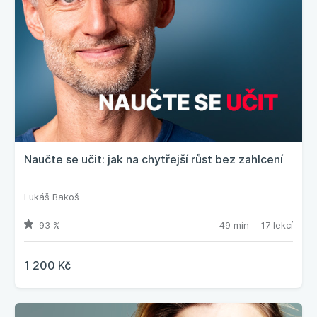
Naučte se učit: jak na chytřejší růst bez zahlcení
Lukáš Bakoš
93 %
49 min
17 lekcí
1 200 Kč