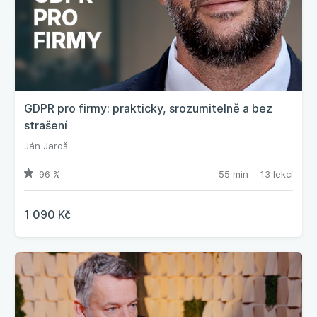
GDPR pro firmy: prakticky, srozumitelně a bez
strašení
Ján Jaroš
96 %
55 min
13 lekcí
1 090 Kč