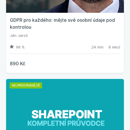
GDPR pro každého: mějte své osobní údaje pod
kontrolou
Ján Jaroš
96 %
24 min
8 lekcí
890 Kč
NEJPRODÁVANĚJŠÍ