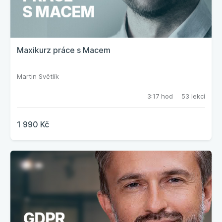
Maxikurz práce s Macem
Martin Světlík
3:17 hod
53 lekcí
1 990 Kč