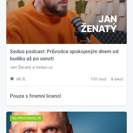
Seduo podcast: Průvodce spokojeným dnem od
budíku až po usnutí
Jan Ženatý
a
Seduo.cz
96 %
1:01 hod
8 lekcí
Pouze s firemní licencí
NEJPRODÁVANĚJŠÍ