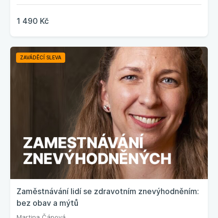
1 490 Kč
ZAVÁDĚCÍ SLEVA
Zaměstnávání lidí se zdravotním znevýhodněním:
bez obav a mýtů
Martina Čápová