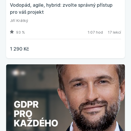
Vodopád, agile, hybrid: zvolte správný přístup
pro váš projekt
Jiří Krátký
93 %
1:07 hod
17 lekcí
1 290 Kč