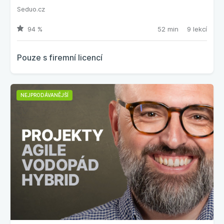
Seduo.cz
94 %
52 min
9 lekcí
Pouze s firemní licencí
NEJPRODÁVANĚJŠÍ